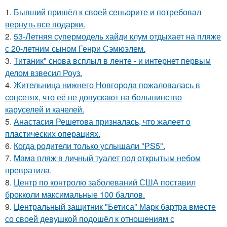
1.
Бывший пришёл к своей сеньорите и потребовал
вернуть все подарки.
2.
53-Летняя супермодель хайди клум отдыхает на пляже
с 20-летним сыном Генри Сэмюэлем.
3.
Титаник" снова всплыл в ленте - и интернет первым
делом взвесил Роуз.
4.
Жительница нижнего Новгорода пожаловалась в
соцсетях, что её не допускают на большинство
каруселей и качелей.
5.
Анастасия Решетова призналась, что жалеет о
пластических операциях.
6.
Когда родители только услышали "PS5".
7.
Мама пляж в личный туалет под открытым небом
превратила.
8.
Центр по контролю заболеваний США поставил
брокколи максимальные 100 баллов.
9.
Центральный защитник "Бетиса" Марк бартра вместе
со своей девушкой подошёл к отношениям с