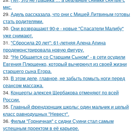
мкс.
29.
Адель рассказала, что они с Мишей Литвиным готовы
стать родителями.
30.
Они возвращают 90-е - новые "Спасатели Малибу"
уже снимают.
31.
"Сбросила 20 лет": 61-летняя Алена Апина
продемонстрировала новую фигуру.
32.
"Не Общается со Старшим Сыном" - в сети осудили
Евгения Плющенко, который вычеркнул из своей жизни
старшего сына Егора.
33.
В этом деле, главное, не забыть помыть ноги перед
сеансом массажа.
34.
Концерты алексея Щербакова отменяют по всей
России.
35.
Главный френдзонщик школы: один мальчик и целый
класс равнодушных "Невест".
36.
Фильм "Горничная" с сидни Суини стал самым
успешным проектом в её карьере.