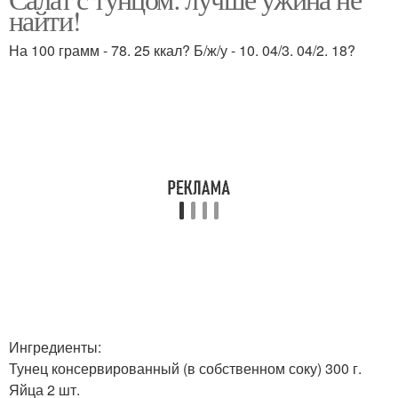
Белковый салат
Салат по дюкану
найти!
На 100 грамм - 78. 25 ккал? Б/ж/у - 10. 04/3. 04/2. 18?
Белковые салаты
Салат с миндалем
Салат с фасолью
Салат с рукколой
Ингредиенты:
Тунец консервированный (в собственном соку) 300 г.
Яйца 2 шт.