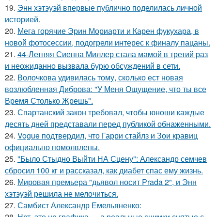
19.
Энн хэтэуэй впервые публично поделилась личной
историей.
20.
Мега горячие Эрин Мориарти и Карен фукухара, в
новой фотосессии, подогрели интерес к финалу пацаны.
21.
44-Летняя Сиенна Миллер стала мамой в третий раз
и неожиданно вызвала бурю обсуждений в сети.
22.
Волочкова удивилась тому, сколько ест новая
возлюбленная Диброва: "У Меня Ощущение, что ты все
Время Столько Жрешь".
23.
Спартанский закон требовал, чтобы юноши каждые
десять дней представали перед публикой обнаженными.
24.
Vogue подтвердил, что Гарри стайлз и Зои кравиц
официально помолвлены.
25.
"Было Стыдно Выйти НА Сцену": Александр семчев
сбросил 100 кг и рассказал, как диабет спас ему жизнь.
26.
Мировая премьера "дьявол носит Prada 2", и Энн
хэтэуэй решила не мелочиться.
27.
Самбист Александр Емельяненко:
28.
Нет, это не графика … а реальные снимки снятые с