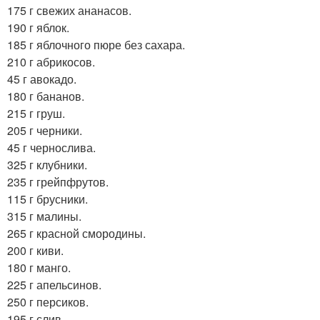
175 г свежих ананасов.
190 г яблок.
185 г яблочного пюре без сахара.
210 г абрикосов.
45 г авокадо.
180 г бананов.
215 г груш.
205 г черники.
45 г чернослива.
325 г клубники.
235 г грейпфрутов.
115 г брусники.
315 г малины.
265 г красной смородины.
200 г киви.
180 г манго.
225 г апельсинов.
250 г персиков.
195 г слив.