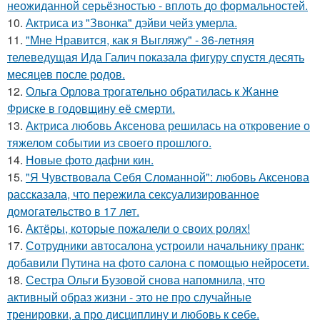
неожиданной серьёзностью - вплоть до формальностей.
10.
Актриса из "Звонка" дэйви чейз умерла.
11.
"Мне Нравится, как я Выгляжу" - 36-летняя
телеведущая Ида Галич показала фигуру спустя десять
месяцев после родов.
12.
Ольга Орлова трогательно обратилась к Жанне
Фриске в годовщину её смерти.
13.
Актриса любовь Аксенова решилась на откровение о
тяжелом событии из своего прошлого.
14.
Новые фото дафни кин.
15.
"Я Чувствовала Себя Сломанной": любовь Аксенова
рассказала, что пережила сексуализированное
домогательство в 17 лет.
16.
Актёры, которые пожалели о своих ролях!
17.
Сотрудники автосалона устроили начальнику пранк:
добавили Путина на фото салона с помощью нейросети.
18.
Сестра Ольги Бузовой снова напомнила, что
активный образ жизни - это не про случайные
тренировки, а про дисциплину и любовь к себе.