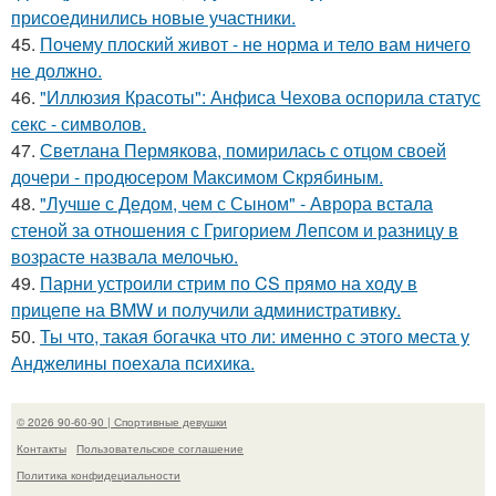
присоединились новые участники.
45.
Почему плоский живот - не норма и тело вам ничего
не должно.
46.
"Иллюзия Красоты": Анфиса Чехова оспорила статус
секс - символов.
47.
Светлана Пермякова, помирилась с отцом своей
дочери - продюсером Максимом Скрябиным.
48.
"Лучше с Дедом, чем с Сыном" - Аврора встала
стеной за отношения с Григорием Лепсом и разницу в
возрасте назвала мелочью.
49.
Парни устроили стрим по CS прямо на ходу в
прицепе на BMW и получили административку.
50.
Ты что, такая богачка что ли: именно с этого места у
Анджелины поехала психика.
© 2026 90-60-90 | Спортивные девушки
Контакты
Пользовательское соглашение
Политика конфидециальности