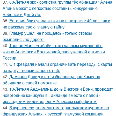
37.
60-Летняя экс - солистка группы "Комбинация" Алёна
Апина может с лёгкостью составить конкуренцию
Бейонсе и Джей Ло.
38.
Евгения брик ушла из жизни в возрасте 40 лет, так и
не раскрыв свою главную тайну.
39.
Гламур ушёл, не прощаясь - только стразы
осыпались по дороге.
40.
Танцор Марчел абаби стал главным мужчиной в
жизни Анастасии Волочковой, заслуженной артистки
России.
41.
С 1 февраля начали ограничивать переводы с карты
на карту - новый запрет от цб.
42.
Дамиано Давид и его избранница дав Камерон
объявили о своей помолвке.
43.
13-Летняя Анджелина, дочь Виктории Бони, проводит
новогодние каникулы в Таиланде вместе с папой -
ирландским миллиардером Алексом смёрфитом.
44.
В куршевеле, знаменитом горнолыжном курорте во
французских Альпах, к русской гламурной компании