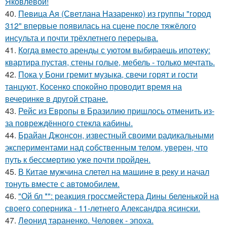
Яковлевой!
40.
Певица Ая (Светлана Назаренко) из группы "город
312" впервые появилась на сцене после тяжёлого
инсульта и почти трёхлетнего перерыва.
41.
Когда вместо аренды с уютом выбираешь ипотеку:
квартира пустая, стены голые, мебель - только мечтать.
42.
Пока у Бони гремит музыка, свечи горят и гости
танцуют, Косенко спокойно проводит время на
вечеринке в другой стране.
43.
Рейс из Европы в Бразилию пришлось отменить из-
за повреждённого стекла кабины.
44.
Брайан Джонсон, известный своими радикальными
экспериментами над собственным телом, уверен, что
путь к бессмертию уже почти пройден.
45.
В Китае мужчина слетел на машине в реку и начал
тонуть вместе с автомобилем.
46.
"Ой бл *": реакция гроссмейстера Дины беленькой на
своего соперника - 11-летнего Александра ясински.
47.
Леонид тараненко. Человек - эпоха.