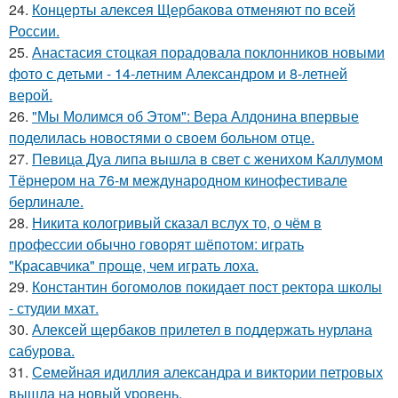
24.
Концерты алексея Щербакова отменяют по всей
России.
25.
Анастасия стоцкая порадовала поклонников новыми
фото с детьми - 14-летним Александром и 8-летней
верой.
26.
"Мы Молимся об Этом": Вера Алдонина впервые
поделилась новостями о своем больном отце.
27.
Певица Дуа липа вышла в свет с женихом Каллумом
Тёрнером на 76-м международном кинофестивале
берлинале.
28.
Никита кологривый сказал вслух то, о чём в
профессии обычно говорят шёпотом: играть
"Красавчика" проще, чем играть лоха.
29.
Константин богомолов покидает пост ректора школы
- студии мхат.
30.
Алексей щербаков прилетел в поддержать нурлана
сабурова.
31.
Семейная идиллия александра и виктории петровых
вышла на новый уровень.