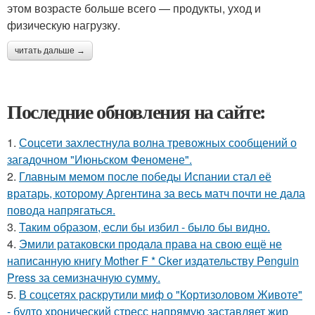
этом возрасте больше всего — продукты, уход и
физическую нагрузку.
читать дальше →
Последние обновления на сайте:
1.
Соцсети захлестнула волна тревожных сообщений о
загадочном "Июньском Феномене".
2.
Главным мемом после победы Испании стал её
вратарь, которому Аргентина за весь матч почти не дала
повода напрягаться.
3.
Таким образом, если бы избил - было бы видно.
4.
Эмили ратаковски продала права на свою ещё не
написанную книгу Mother F * Cker издательству Penguin
Press за семизначную сумму.
5.
В соцсетях раскрутили миф о "Кортизоловом Животе"
- будто хронический стресс напрямую заставляет жир