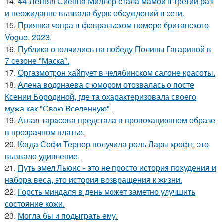
14.
44-Летняя Сиенна Миллер стала мамой в третий раз
и неожиданно вызвала бурю обсуждений в сети.
15.
Приянка чопра в февральском номере британского
Vogue, 2023.
16.
Публика ополчились на победу Полины Гагариной в
7 сезоне "Маска".
17.
Оргазмотрон хайпует в челябинском салоне красоты.
18.
Алена водонаева с юмором отозвалась о посте
Ксении Бородиной, где та охарактеризовала своего
мужа как "Свою Вселенную".
19.
Аглая тарасова предстала в провокационном образе
в прозрачном платье.
20.
Когда Софи Тернер получила роль Лары крофт, это
вызвало удивление.
21.
Путь эмел Льюис - это не просто история похудения и
набора веса, это история возвращения к жизни.
22.
Горсть миндаля в день может заметно улучшить
состояние кожи.
23.
Могла бы и подыграть ему.