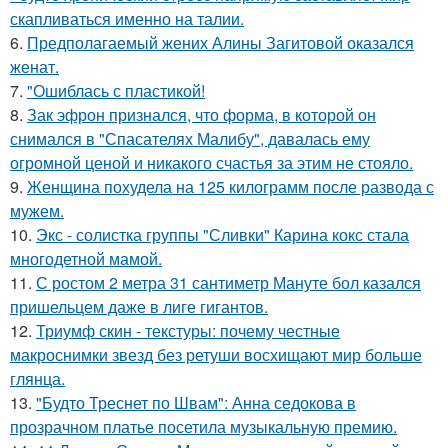
скапливаться именно на талии.
6.
Предполагаемый жених Алины Загитовой оказался
женат.
7.
"Ошиблась с пластикой!
8.
Зак эфрон признался, что форма, в которой он
снимался в "Спасателях Малибу", давалась ему
огромной ценой и никакого счастья за этим не стояло.
9.
Женщина похудела на 125 килограмм после развода с
мужем.
10.
Экс - солистка группы "Сливки" Карина кокс стала
многодетной мамой.
11.
С ростом 2 метра 31 сантиметр Мануте бол казался
пришельцем даже в лиге гигантов.
12.
Триумф скин - текстуры: почему честные
макроснимки звезд без ретуши восхищают мир больше
глянца.
13.
"Будто Треснет по Швам": Анна седокова в
прозрачном платье посетила музыкальную премию.