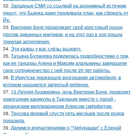
32.
Западные СМИ со ссылкой на анонимный источник
пишут, что Бьянка даже продумала план, как сбежать от
Йе.
33.
Виктория боня продолжает свой крестовый поход
против диванных критиков, и на этот раз в ход пошла
тяжелая артиллерия.
34.
Эти кадры у вас слёзы вызовут.
35.
Татьяна Буланова поделилась подробностями о том,
как ее танцоры Алена и Максим алалыкины завершили
свое сотрудничество с ней после 20 лет работы.
36.
В Иркутске произошло возгорание автомобиля, в
котором находился запертый ребенок.
37.
13-Летняя Анджелина, дочь Виктории Бони, проводит
новогодние каникулы в Таиланде вместе с папой -
ирландским миллиардером Алексом смёрфитом.
38.
Трусова формой спустя пять месяцев после родов
поразила.
39.
Делимся впечатлениями о "Чебурашки" с Еленой