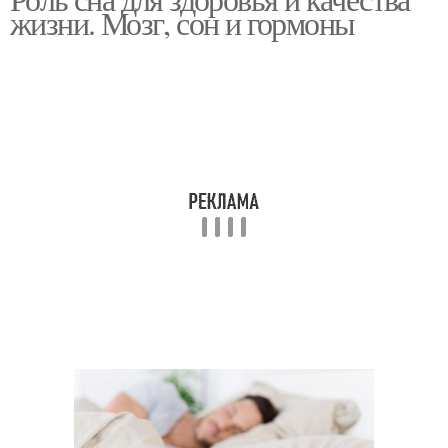
Сон на здоровье
Здоровый сон
жизни. Мозг, сон и гормоны
Сон для женщины