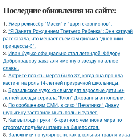
Последние обновления на сайте:
1.
Умер режиссёр "Маски" и "царя скорпионов".
2.
"Я Занята Рождением Третьего Ребенка": Энн хэтэуэй
рассказала, что мешает съемкам фильма "дневники
принцессы-3".
3.
Иван будько официально стал легендой: Фёдору
Добронравову закатали именную звезду на аллее
славы.
4.
Актрисе плаксы мертл было 37, когда она прошла
кастинг на роль 14-летней призрачной школьницы.
5.
Бразильское чудо: как выглядят взрослые дети 50-
летней звезды сериала "Клон" Джованны антонелли.
6.
По сообщениям СМИ, в сизо "Печатники" Диану
шурыгину заставили мыть полы и туалет.
7.
Как выглядят руки 16-кратного чемпиона мира по
строгому подъёму штанги на бицепс стоя.
8.
Заложники популярности: как школьная травля из-за