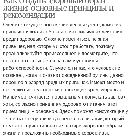
Сон по возрасту
Глубокий сон
жизни: основные принципы и
рекомендации
Оцените текущее положение дел и изучите, какие из
привычек изжили себя, а что из привычных действий
Сон для женщин
Сон в жизни
вредит здоровью. Сложно измениться, не зная
привычек, над которыми стоит работать, поэтому
проанализируйте происходящее и посмотрите, что
негативно сказывается на самочувствии и
Сон при болезни
Влияние на здоровье
работоспособности. Случается и так, что человек не
осознает, когда что-то из повседневной рутины давно
перешло в разряд вредных привычек. Имеют место и
поступки систематически наносящие вред здоровью.
Например, считается нормальным пропускать завтрак,
Качественный сон
Сон на здоровье
хотя, согласно принципам здорового питания, этот
прием пищи – основной. Здесь поможет консультация у
эксперта, специализирующегося на питании, который
поможет сориентироваться в мире здорового образа
Женское здоровье
жизни и предложить необходимые коррективы.