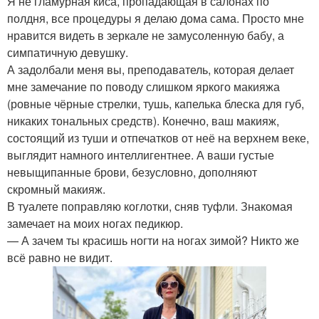
Я не гламурная киса, пропадающая в салонах по
полдня, все процедуры я делаю дома сама. Просто мне
нравится видеть в зеркале не замусоленную бабу, а
симпатичную девушку.
А задолбали меня вы, преподаватель, которая делает
мне замечание по поводу слишком яркого макияжа
(ровные чёрные стрелки, тушь, капелька блеска для губ,
никаких тональных средств). Конечно, ваш макияж,
состоящий из туши и отпечатков от неё на верхнем веке,
выглядит намного интеллигентнее. А ваши густые
невыщипанные брови, безусловно, дополняют
скромный макияж.
В туалете поправляю коглотки, сняв туфли. Знакомая
замечает на моих ногах педикюр.
— А зачем ты красишь ногти на ногах зимой? Никто же
всё равно не видит.