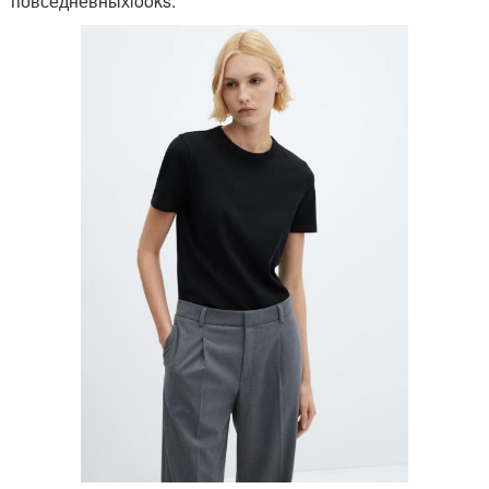
повседневныхlooks.