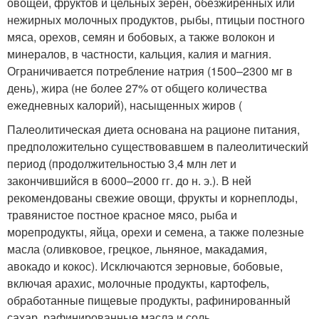
овощей, фруктов и цельных зерен, обезжиренных или
нежирных молочных продуктов, рыбы, птицыи постного
мяса, орехов, семян и бобовых, а также волокон и
минералов, в частности, кальция, калия и магния.
Ограничивается потребление натрия (1500–2300 мг в
день), жира (не более 27% от общего количества
ежедневных калорий), насыщенных жиров (
Палеолитическая диета основана на рационе питания,
предположительно существовавшем в палеолитический
период (продолжительностью 3,4 млн лет и
закончившийся в 6000–2000 гг. до н. э.). В ней
рекомендованы свежие овощи, фрукты и корнеплоды,
травянистое постное красное мясо, рыба и
морепродукты, яйца, орехи и семена, а также полезные
масла (оливковое, грецкое, льняное, макадамия,
авокадо и кокос). Исключаются зерновые, бобовые,
включая арахис, молочные продукты, картофель,
обработанные пищевые продукты, рафинированный
сахар, рафинированные масла и соль.