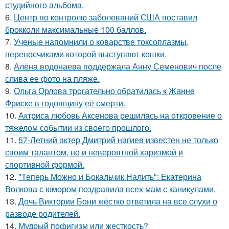
студийного альбома.
6.
Центр по контролю заболеваний США поставил
брокколи максимальные 100 баллов.
7.
Ученые напомнили о коварстве токсоплазмы,
переносчиками которой выступают кошки.
8.
Алёна водонаева поддержала Анну Семенович после
слива ее фото на пляже.
9.
Ольга Орлова трогательно обратилась к Жанне
Фриске в годовщину её смерти.
10.
Актриса любовь Аксенова решилась на откровение о
тяжелом событии из своего прошлого.
11.
57-Летний актер Дмитрий нагиев известен не только
своим талантом, но и невероятной харизмой и
спортивной формой.
12.
"Теперь Можно и Бокальчик Налить": Екатерина
Волкова с юмором поздравила всех мам с каникулами.
13.
Дочь Виктории Бони жёстко ответила на все слухи о
разводе родителей.
14.
Мудрый пофигизм или жесткость?