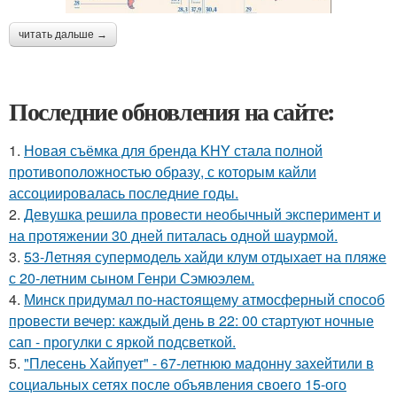
читать дальше →
Последние обновления на сайте:
1.
Новая съёмка для бренда KHY стала полной
противоположностью образу, с которым кайли
ассоциировалась последние годы.
2.
Девушка решила провести необычный эксперимент и
на протяжении 30 дней питалась одной шаурмой.
3.
53-Летняя супермодель хайди клум отдыхает на пляже
с 20-летним сыном Генри Сэмюэлем.
4.
Минск придумал по-настоящему атмосферный способ
провести вечер: каждый день в 22: 00 стартуют ночные
сап - прогулки с яркой подсветкой.
5.
"Плесень Хайпует" - 67-летнюю мадонну захейтили в
социальных сетях после объявления своего 15-ого