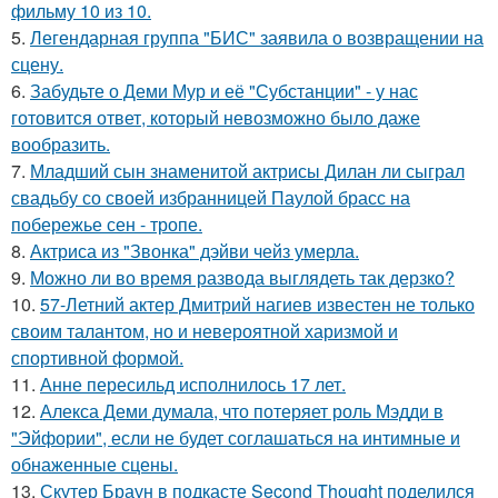
фильму 10 из 10.
5.
Легендарная группа "БИС" заявила о возвращении на
сцену.
6.
Забудьте о Деми Мур и её "Субстанции" - у нас
готовится ответ, который невозможно было даже
вообразить.
7.
Младший сын знаменитой актрисы Дилан ли сыграл
свадьбу со своей избранницей Паулой брасс на
побережье сен - тропе.
8.
Актриса из "Звонка" дэйви чейз умерла.
9.
Можно ли во время развода выглядеть так дерзко?
10.
57-Летний актер Дмитрий нагиев известен не только
своим талантом, но и невероятной харизмой и
спортивной формой.
11.
Анне пересильд исполнилось 17 лет.
12.
Алекса Деми думала, что потеряет роль Мэдди в
"Эйфории", если не будет соглашаться на интимные и
обнаженные сцены.
13.
Скутер Браун в подкасте Second Thought поделился