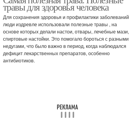
Травы в гинекологии
Травы для лечения
травы для здоровья человека
Для сохранения здоровья и профилактики заболеваний
люди издревле использовали полезные травы , на
основе которых делали настои, отвары, лечебные мази,
Травы от воспаления
Травы в урологии
спиртовые настойки. Это помогало бороться с разными
недугами, что было важно в период, когда наблюдался
дефицит лекарственных препаратов, особенно
антибиотиков.
Травы для мужчин
Трава для организма
Аптечные травы