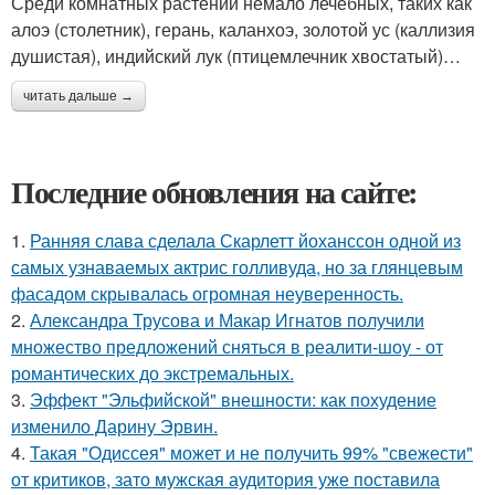
Среди комнатных растений немало лечебных, таких как
алоэ (столетник), герань, каланхоэ, золотой ус (каллизия
душистая), индийский лук (птицемлечник хвостатый)…
читать дальше →
Последние обновления на сайте:
1.
Ранняя слава сделала Скарлетт йоханссон одной из
самых узнаваемых актрис голливуда, но за глянцевым
фасадом скрывалась огромная неуверенность.
2.
Александра Трусова и Макар Игнатов получили
множество предложений сняться в реалити-шоу - от
романтических до экстремальных.
3.
Эффект "Эльфийской" внешности: как похудение
изменило Дарину Эрвин.
4.
Такая "Одиссея" может и не получить 99% "свежести"
от критиков, зато мужская аудитория уже поставила