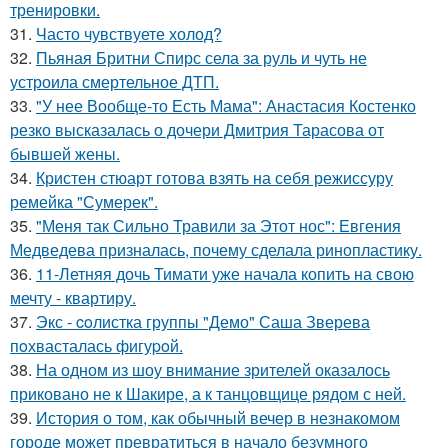
тренировки.
31.
Часто чувствуете холод?
32.
Пьяная Бритни Спирс села за руль и чуть не
устроила смертельное ДТП.
33.
"У нее Вообще-то Есть Мама": Анастасия Костенко
резко высказалась о дочери Дмитрия Тарасова от
бывшей жены.
34.
Кристен стюарт готова взять на себя режиссуру
ремейка "Сумерек".
35.
"Меня так Сильно Травили за Этот нос": Евгения
Медведева призналась, почему сделала ринопластику.
36.
11-Летняя дочь Тимати уже начала копить на свою
мечту - квартиру.
37.
Экс - coлистка группы "Демо" Саша Зверева
пoхвасталась фигуpoй.
38.
На одном из шоу внимание зрителей оказалось
приковано не к Шакире, а к танцовщице рядом с ней.
39.
История о том, как обычный вечер в незнакомом
городе может превратиться в начало безумного