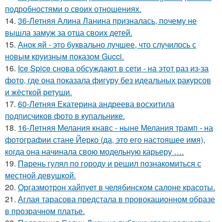
подробностями о своих отношениях.
14.
36-Летняя Алина Ланина призналась, почему не
вышла замуж за отца своих детей.
15.
Анок яй - это буквально лучшее, что случилось с
новым круизным показом Gucci.
16.
Ice Spice снова обсуждают в сети - на этот раз из-за
фото, где она показала фигуру без идеальных ракурсов
и жёсткой ретуши.
17.
60-Летняя Екатерина андреева восхитила
подписчиков фото в купальнике.
18.
16-Летняя Мелания кнавс - ныне Мелания трамп - на
фотографии стане Йерко (да, это его настоящее имя),
когда она начинала свою модельную карьеру ….
19.
Парень гулял по городу и решил познакомиться с
местной девушкой.
20.
Оргазмотрон хайпует в челябинском салоне красоты.
21.
Аглая тарасова предстала в провокационном образе
в прозрачном платье.