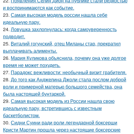
22.
Появления Селин Дион на публике стали редкостью
и воспринимаются как событие.
23.
Самая высокая модель россии нашла себе
идеальную пару.
24.
Ловушка захлопнулась: когда самоуверенность
подводит.
25.
Виталий гогунский, отец Миланы стар, прекратил
выплачивать алименты.
26.
Мария Куликова объяснила, почему она уже долгое
время не может похудеть.
27.
Парадокс вежливости: необычный визит грабителя.
28.
До того как Анджелина Джоли стала послом доброй
воли и примерной матерью большого семейства, она
была настоящей бунтаркой.
29.
Самая высокая модель из России нашла свою
идеальную пару, встретившись с известным
баскетболистом.
30.
Сидни Суини ради роли легендарной боксерши
Кристи Мартин прошла через настоящие боксерские