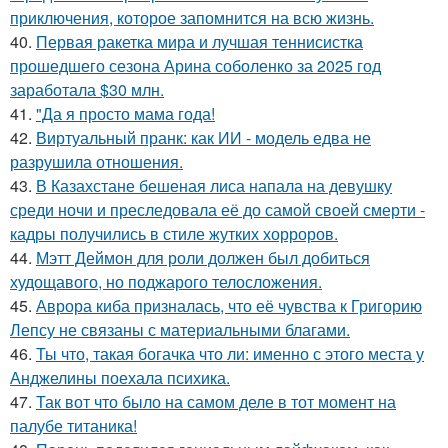
приключения, которое запомнится на всю жизнь.
40.
Первая ракетка мира и лучшая теннисистка
прошедшего сезона Арина соболенко за 2025 год
заработала $30 млн.
41.
"Да я просто мама года!
42.
Виртуальный пранк: как ИИ - модель едва не
разрушила отношения.
43.
В Казахстане бешеная лиса напала на девушку
среди ночи и преследовала её до самой своей смерти -
кадры получились в стиле жутких хорроров.
44.
Мэтт Деймон для роли должен был добиться
худощавого, но поджарого телосложения.
45.
Аврора киба призналась, что её чувства к Григорию
Лепсу не связаны с материальными благами.
46.
Ты что, такая богачка что ли: именно с этого места у
Анджелины поехала психика.
47.
Так вот что было на самом деле в тот момент на
палубе титаника!