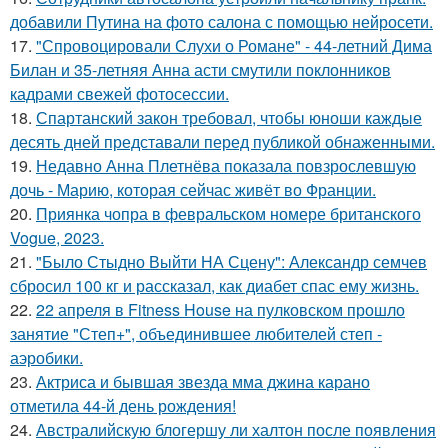
добавили Путина на фото салона с помощью нейросети.
17.
"Спровоцировали Слухи о Романе" - 44-летний Дима
Билан и 35-летняя Анна асти смутили поклонников
кадрами свежей фотосессии.
18.
Спартанский закон требовал, чтобы юноши каждые
десять дней представали перед публикой обнаженными.
19.
Недавно Анна Плетнёва показала повзрослевшую
дочь - Марию, которая сейчас живёт во Франции.
20.
Приянка чопра в февральском номере британского
Vogue, 2023.
21.
"Было Стыдно Выйти НА Сцену": Александр семчев
сбросил 100 кг и рассказал, как диабет спас ему жизнь.
22.
22 апреля в Fitness House на пулковском прошло
занятие "Степ+", объединившее любителей степ -
аэробики.
23.
Актриса и бывшая звезда мма джина карано
отметила 44-й день рождения!
24.
Австралийскую блогершу ли халтон после появления