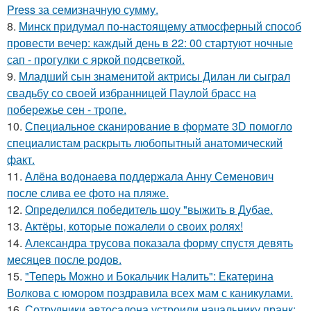
Press за семизначную сумму.
8.
Минск придумал по-настоящему атмосферный способ
провести вечер: каждый день в 22: 00 стартуют ночные
сап - прогулки с яркой подсветкой.
9.
Младший сын знаменитой актрисы Дилан ли сыграл
свадьбу со своей избранницей Паулой брасс на
побережье сен - тропе.
10.
Специальное сканирование в формате 3D помогло
специалистам раскрыть любопытный анатомический
факт.
11.
Алёна водонаева поддержала Анну Семенович
после слива ее фото на пляже.
12.
Определился победитель шоу "выжить в Дубае.
13.
Актёры, которые пожалели о своих ролях!
14.
Александра трусова показала форму спустя девять
месяцев после родов.
15.
"Теперь Можно и Бокальчик Налить": Екатерина
Волкова с юмором поздравила всех мам с каникулами.
16.
Сотрудники автосалона устроили начальнику пранк: