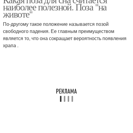
Разные позы
Позы во время
наиболее полезной. Поза "на
животе"
По-другому такое положение называется позой
свободного падения. Ее главным преимуществом
Полезные позы
Вредная поза
является то, что она сокращает вероятность появления
храпа .