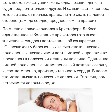
Есть несколько ситуаций, когда одна позиция для сна
будет предпочтительнее другой. И самый частый вопрос,
который задают врачам: правда ли что спать на левой
стороне (там где сердце) вреднее, чем на правой?
По мнению врача-кардиолога Кристофера Лабоса,
единственное заболевание при котором это имеет
значение – cиндром аортокавальной компрессии
. Он возникает у беременных за счет сжа­тия нижней
полой вены и нижней части аорты мат­кой и проявляется
в основном в положении женщины на спине. Сдавление
нижней полой вены снижает венозный возврат к серд­цу
и, соответственно, производительность сердца. В целом,
это может вызвать понижение давления. Этот синдром
встречается довольно редко.