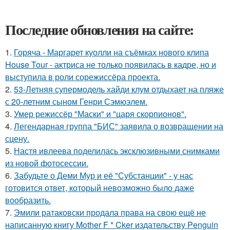
Последние обновления на сайте:
1.
Горяча - Маргарет куолли на съёмках нового клипа
House Tour - актриса не только появилась в кадре, но и
выступила в роли сорежиссёра проекта.
2.
53-Летняя супермодель хайди клум отдыхает на пляже
с 20-летним сыном Генри Сэмюэлем.
3.
Умер режиссёр "Маски" и "царя скорпионов".
4.
Легендарная группа "БИС" заявила о возвращении на
сцену.
5.
Настя ивлеева поделилась эксклюзивными снимками
из новой фотосессии.
6.
Забудьте о Деми Мур и её "Субстанции" - у нас
готовится ответ, который невозможно было даже
вообразить.
7.
Эмили ратаковски продала права на свою ещё не
написанную книгу Mother F * Cker издательству Penguin