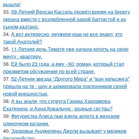
вышла!
33.
59-Летний Венсан Кассель провёл время на берегу
океана вместе с возлюбленной нарой баптистой и их
сыном каэтано.
34.
А вот интересно, неужели еще не все знают, кто
такой Анатолий?
35.
11-Летняя дочь Тимати уже начала копить на свою
мечту - квартиру.
36.
Ей было 23 года, а ему - 60: роман, который стал
предметом обсуждения по всей стране.
37.
52-Летняя звезда "Другого Мира" и "ван хельсинга"
пришла на тв - шоу и шокировала поклонников своей
новой внешностью.
38.
А вы знали, что супруга Гарика Харламова,
Екатерина, и Анна Ковальчук - родные сестры?
39.
Фигуристка Алиса лью взяла золото в женском
одиночном катании.
40.
Здоровье Анджелины Джоли вызывает у медиков
беспокойство.