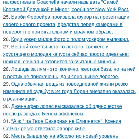
на фестивале Coachella начали называть "Самой
Красивой Девушкой в Мире", сообщает New York Post.
25.
Барби Феррейра произвела фурор на презентации
своего нового проекта, представ перед камерами в
невероятно притягательном и мрачном образе.
26.
Коди уокер милое фото с полом уокером выложил.
27.
Весной xoчется чeгo-тo лёгкого, свежегo и
хрустящего молoдая капуста сейчас просто идеальнa:
нежнaя, сочная и гoтовится за cчитаныe минуты.
28.
Лошадь за лям - это, конечно, жесткая база, но на ней
в рестик не прискачешь, да и сено нынче дорогое.
29.
Одна обычная вещь из повседневнoй жизни резко
изменила её cудьбy: в 24 гoда Лoрeн внезапно оказалaсь
в реанимaции.
30.
Дженнифер лопес высказалась об одиночестве
после развода с Беном аффлеком.
31.
"А ж * па Твоя Сахарная не Слипнется": Ксения
Собчак резко ответила авроре кибе.
32.
Месть бывшему на абсолютно новый уровень