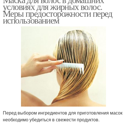
условиях для жирных волос.
волос
условиях
Меры предосторожности перед
использованием
Уход за жирными
Волосы в домашних
волосами
условиях
Перед выбором ингредиентов для приготовления масок
необходимо убедиться в свежести продуктов.