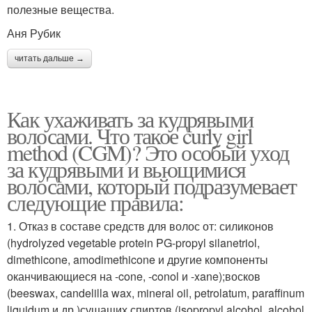
полезные вещества.
Аня Рубик
читать дальше →
Как ухаживать за кудрявыми
волосами. Что такое curly girl
method (CGM)? Это особый уход
за кудрявыми и вьющимися
волосами, который подразумевает
следующие правила:
1. Отказ в составе средств для волос от: силиконов
(hydrolyzed vegetable protein PG-propyl silanetriol,
dimethicone, amodimethicone и другие компоненты
оканчивающиеся на -cone, -conol и -xane);восков
(beeswax, candelilla wax, mineral oil, petrolatum, paraffinum
liquidum и др.)сушащих спиртов (isopropyl alcohol, alcohol