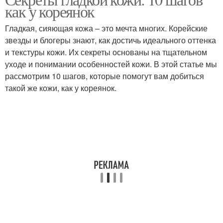
Средства для кожи
Идеальная кожа
как у кореянок
Гладкая, сияющая кожа – это мечта многих. Корейские
звезды и блогеры знают, как достичь идеального оттенка
и текстуры кожи. Их секреты основаны на тщательном
Кожа на теле
Упругая кожа
уходе и понимании особенностей кожи. В этой статье мы
рассмотрим 10 шагов, которые помогут вам добиться
такой же кожи, как у кореянок.