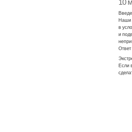
10 
Введ
Наши 
в усл
и под
непри
Ответ
Экстр
Если 
сдела