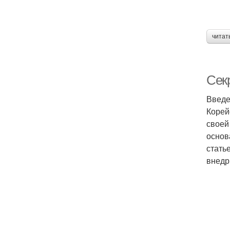
читат
Сек
Введе
Корей
своей
основ
стать
внедри