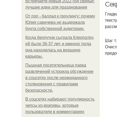
Встречайте новый 2022 год свиньи:
Секр
лучшие идеи для празднования
Гладк
От поп - баллад к гроулингу: почему
текст
Юлия савичева не выдержала
рассм
бунта собственной аудитории.
Когда беллуччи сыграла Клеопатру,
Шаг 1
ей было 36-37 лет, и именно тогда
Очист
она находилась на вершине
предо
карьеры.
Пышная посетительница парка
развлечений устроила обсуждение
в соцсетях после неожиданного
столкновения с правилами
безопасности.
В соцсетях набирают популярность
чипсы из крапивы, которые
пользователи в комментариях