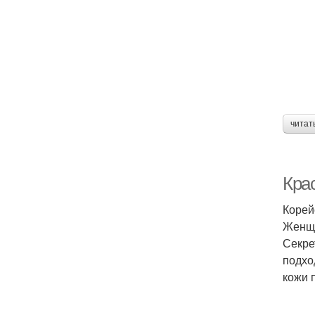
читат
Крас
Корей
Женщи
Секре
подхо
кожи 