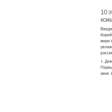
10 
кож
Введ
Корей
мире 
увлаж
рассм
1. Де
Первы
акне.