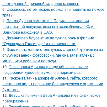
неожиданной причиной задержки машины.
6.
Оказалось, летом можно нормально поднять на покосе
травы.
7.
Павла Дурова заметили в Париже в компании
неизвестной девушки, пока его возлюбленная Юлия
Вавилова находится в ОАЭ.
8.
Дженнифер Лоуренс не получила роль в фильме
"Однажды в Голливуде" из-за внешности.
9.
Эмили ратаковски столкнулась с волной критики из-за
опубликованной фотосессии, где она запечатлена с
маленьким ребенком на груди.
10.
Поклонники Арианы гранде обеспокоены ее
нездоровой худобой, и уже не в первый раз.
11.
Раскрыта тайна Джереми Аллена Уайта, которого
постоянно видят на улицах Лос-анджелеса с огромными
букетами.
12.
Девушка по имени Вера Ананьева и её физическое
преображение.
13.
Российская теннисистка Диана Шнайдер обыграла