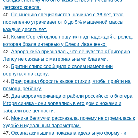
детского кресла.
40.
По мнению специалистов, начиная с 36 лет, тело
постепенно утрачивает от 3 до 5% мышечной массы
каждые десять лет.
41.
Комик Сергей орлов пошутил над надеждой стрелец,
которая брала интервью у Олеси Иванченко.
42.
Аврора киба призналась, что её чувства к Григорию
Лепсу не связаны с материальными благами.
43.
Бритни спирс сообщила о своем намерении
вернуться на сцену.
44.
Врач решил бросить вызов стихии, чтобы прийти на
помощь ребёнку.
45.
Два афроамериканца ограбили российского блогера
Игоря синяка - они ворвались в его дом с ножами и
забрали все ценности.
46.
Моника беллуччи рассказала, почему не стремилась к
худобе и идеальным параметрам.
47.
Оксана акиньшина показала идеальную форму - и