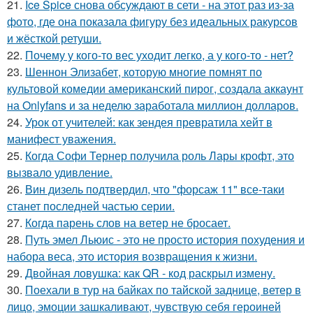
21.
Ice Spice снова обсуждают в сети - на этот раз из-за
фото, где она показала фигуру без идеальных ракурсов
и жёсткой ретуши.
22.
Почему у кого-то вес уходит легко, а у кого-то - нет?
23.
Шеннон Элизабет, которую многие помнят по
культовой комедии американский пирог, создала аккаунт
на Onlyfans и за неделю заработала миллион долларов.
24.
Урок от учителей: как зендея превратила хейт в
манифест уважения.
25.
Когда Софи Тернер получила роль Лары крофт, это
вызвало удивление.
26.
Вин дизель подтвердил, что "форсаж 11" все-таки
станет последней частью серии.
27.
Когда парень слов на ветер не бросает.
28.
Путь эмел Льюис - это не просто история похудения и
набора веса, это история возвращения к жизни.
29.
Двойная ловушка: как QR - код раскрыл измену.
30.
Поехали в тур на байках по тайской заднице, ветер в
лицо, эмоции зашкаливают, чувствую себя героиней