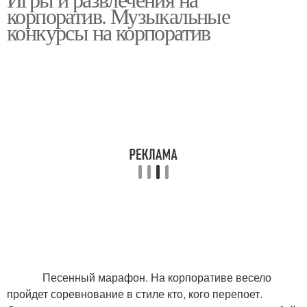
Веселые игры
Игры для корпоратива
корпоратив. Музыкальные
конкурсы на корпоратив
Интеллектуальные
Игры для компании
игры
Смешные игры
Песенный марафон. На корпоративе весело
пройдет соревнование в стиле кто, кого перепоет.