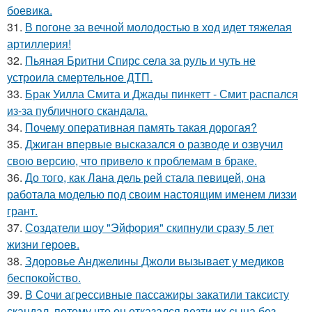
боевика.
31.
В погоне за вечной молодостью в ход идет тяжелая
артиллерия!
32.
Пьяная Бритни Спирс села за руль и чуть не
устроила смертельное ДТП.
33.
Брак Уилла Смита и Джады пинкетт - Смит распался
из-за публичного скандала.
34.
Почему оперативная память такая дорогая?
35.
Джиган впервые высказался о разводе и озвучил
свою версию, что привело к проблемам в браке.
36.
До того, как Лана дель рей стала певицей, она
работала моделью под своим настоящим именем лиззи
грант.
37.
Создатели шоу "Эйфория" скипнули сразу 5 лет
жизни героев.
38.
Здоровье Анджелины Джоли вызывает у медиков
беспокойство.
39.
В Сочи агрессивные пассажиры закатили таксисту
скандал, потому что он отказался везти их сына без