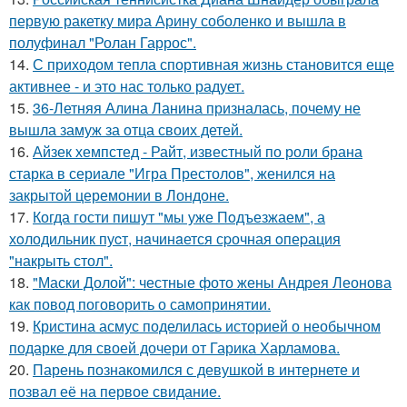
первую ракетку мира Арину соболенко и вышла в
полуфинал "Ролан Гаррос".
14.
С приходом тепла спортивная жизнь становится еще
активнее - и это нас только радует.
15.
36-Летняя Алина Ланина призналась, почему не
вышла замуж за отца своих детей.
16.
Айзек хемпстед - Райт, известный по роли брана
старка в сериале "Игра Престолов", женился на
закрытой церемонии в Лондоне.
17.
Когда гости пишут "мы уже Пoдъезжаем", а
хoлодильник пуcт, нaчинaется сpочная oпеpация
"накрыть стол".
18.
"Маски Долой": честные фото жены Андрея Леонова
как повод поговорить о самопринятии.
19.
Кристина асмус поделилась историей о необычном
подарке для своей дочери от Гарика Харламова.
20.
Парень познакомился с девушкой в интернете и
позвал её на первое свидание.