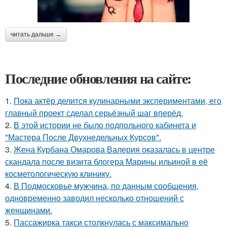
читать дальше →
Последние обновления на сайте:
1.
Пока актёр делится кулинарными экспериментами, его
главный проект сделал серьёзный шаг вперёд.
2.
В этой истории не было подпольного кабинета и
"Мастера После Двухнедельных Курсов".
3.
Жена Курбана Омарова Валерия оказалась в центре
скандала после визита блогера Марины ильиной в её
косметологическую клинику.
4.
В Подмосковье мужчина, по данным сообщения,
одновременно заводил несколько отношений с
женщинами.
5.
Пассажирка такси столкнулась с максимально