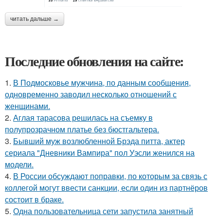
читать дальше →
Последние обновления на сайте:
1.
В Подмосковье мужчина, по данным сообщения,
одновременно заводил несколько отношений с
женщинами.
2.
Аглая тарасова решилась на съемку в
полупрозрачном платье без бюстгальтера.
3.
Бывший муж возлюбленной Брэда питта, актер
сериала "Дневники Вампира" пол Уэсли женился на
модели.
4.
В России обсуждают поправки, по которым за связь с
коллегой могут ввести санкции, если один из партнёров
состоит в браке.
5.
Одна пользовательница сети запустила занятный