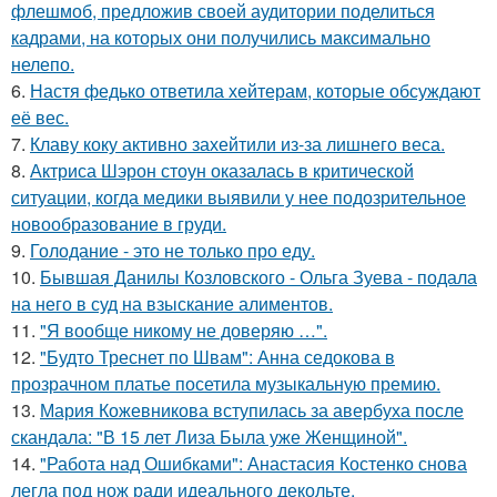
флешмоб, предложив своей аудитории поделиться
кадрами, на которых они получились максимально
нелепо.
6.
Настя федько ответила хейтерам, которые обсуждают
её вес.
7.
Клаву коку активно захейтили из-за лишнего веса.
8.
Актриса Шэрон стоун оказалась в критической
ситуации, когда медики выявили у нее подозрительное
новообразование в груди.
9.
Голодание - это не только про еду.
10.
Бывшая Данилы Козловского - Ольга Зуева - подала
на него в суд на взыскание алиментов.
11.
"Я вообще никому не доверяю …".
12.
"Будто Треснет по Швам": Анна седокова в
прозрачном платье посетила музыкальную премию.
13.
Мария Кожевникова вступилась за авербуха после
скандала: "В 15 лет Лиза Была уже Женщиной".
14.
"Работа над Ошибками": Анастасия Костенко снова
легла под нож ради идеального декольте.