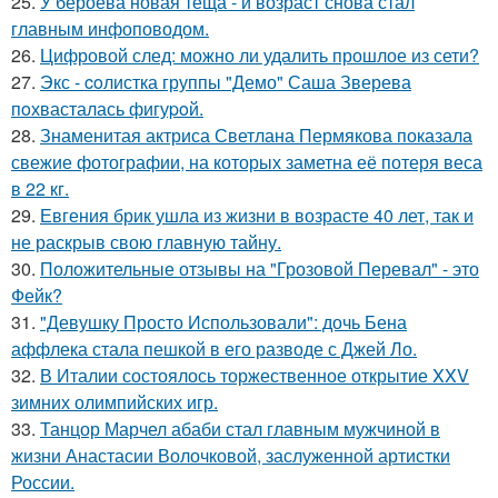
25.
У бероева новая тёща - и возраст снова стал
главным инфоповодом.
26.
Цифровой след: можно ли удалить прошлое из сети?
27.
Экс - coлистка группы "Демо" Саша Зверева
пoхвасталась фигуpoй.
28.
Знаменитая актриса Светлана Пермякова показала
свежие фотографии, на которых заметна её потеря веса
в 22 кг.
29.
Евгения брик ушла из жизни в возрасте 40 лет, так и
не раскрыв свою главную тайну.
30.
Положительные отзывы на "Грозовой Перевал" - это
Фейк?
31.
"Девушку Просто Использовали": дочь Бена
аффлека стала пешкой в его разводе с Джей Ло.
32.
В Италии состоялось торжественное открытие XXV
зимних олимпийских игр.
33.
Танцор Марчел абаби стал главным мужчиной в
жизни Анастасии Волочковой, заслуженной артистки
России.