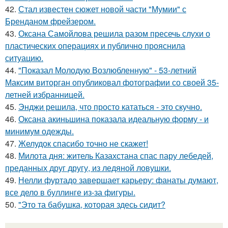
42.
Стал известен сюжет новой части "Мумии" с
Бренданом фрейзером.
43.
Оксана Самойлова решила разом пресечь слухи о
пластических операциях и публично прояснила
ситуацию.
44.
"Показал Молодую Возлюбленную" - 53-летний
Максим виторган опубликовал фотографии со своей 35-
летней избранницей.
45.
Энджи решила, что просто кататься - это скучно.
46.
Оксана акиньшина показала идеальную форму - и
минимум одежды.
47.
Желудок спасибо точно не скажет!
48.
Милота дня: житель Казахстана спас пару лебедей,
преданных друг другу, из ледяной ловушки.
49.
Нелли фуртадо завершает карьеру: фанаты думают,
все дело в буллинге из-за фигуры.
50.
"Это та бабушка, которая здесь сидит?