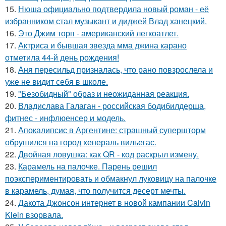
15.
Нюша официально подтвердила новый роман - её
избранником стал музыкант и диджей Влад ханецкий.
16.
Это Джим торп - американский легкоатлет.
17.
Актриса и бывшая звезда мма джина карано
отметила 44-й день рождения!
18.
Аня пересильд призналась, что рано повзрослела и
уже не видит себя в школе.
19.
"Безобидный" образ и неожиданная реакция.
20.
Владислава Галаган - российская бодибилдерша,
фитнес - инфлюенсер и модель.
21.
Апокалипсис в Аргентине: страшный супершторм
обрушился на город хенераль вильегас.
22.
Двойная ловушка: как QR - код раскрыл измену.
23.
Карамель на палочке. Парень решил
поэкспериментировать и обмакнул луковицу на палочке
в карамель, думая, что получится десерт мечты.
24.
Дакота Джонсон интернет в новой кампании Calvin
Klein взорвала.