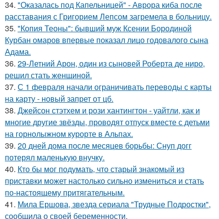
34.
"Оказалась под Капельницей" - Аврора киба после
расставания с Григорием Лепсом загремела в больницу.
35.
"Копия Теоны": бывший муж Ксении Бородиной
Курбан омаров впервые показал лицо годовалого сына
Адама.
36.
29-Летний Арон, один из сыновей Роберта де ниро,
решил стать женщиной.
37.
С 1 февраля начали ограничивать переводы с карты
на карту - новый запрет от цб.
38.
Джейсон стэтхем и рози хантингтон - уайтли, как и
многие другие звёзды, проводят отпуск вместе с детьми
на горнолыжном курорте в Альпах.
39.
20 дней дома после месяцев борьбы: Снуп догг
потерял маленькую внучку.
40.
Кто бы мог подумать, что старый знакомый из
приставки может настолько сильно измениться и стать
по-настоящему притягательным.
41.
Мила Ершова, звезда сериала "Трудные Подростки",
сообщила о своей беременности.