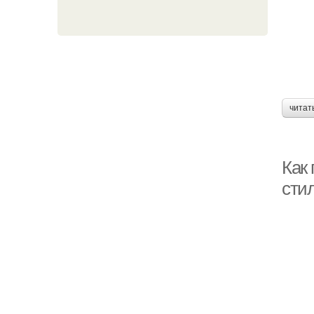
читат
Как
сти