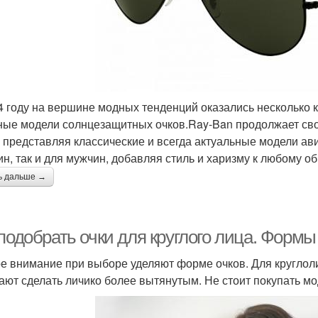
4 году на вершине модных тенденций оказались несколько
ные модели солнцезащитных очков.Ray-Ban продолжает св
, представляя классические и всегда актуальные модели ави
н, так и для мужчин, добавляя стиль и харизму к любому об
ь дальше →
подобрать очки для круглого лица. Формы
е внимание при выборе уделяют форме очков. Для круглол
ают сделать личико более вытянутым. Не стоит покупать мод