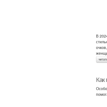
В 202
стиль
очков
женщи
читат
Как 
Особо
помог