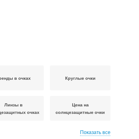
ренды в очках
Круглые очки
Линзы в
Цена на
цезащитных очках
солнцезащитные очки
Показать все
чки для зрения
Идеальные очки