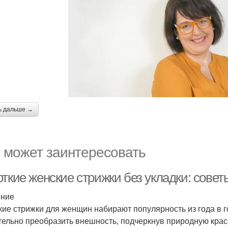
ь дальше →
 может заинтересовать
ткие женские стрижки без укладки: совет
ение
кие стрижки для женщин набирают популярность из года в го
тельно преобразить внешность, подчеркнув природную кра