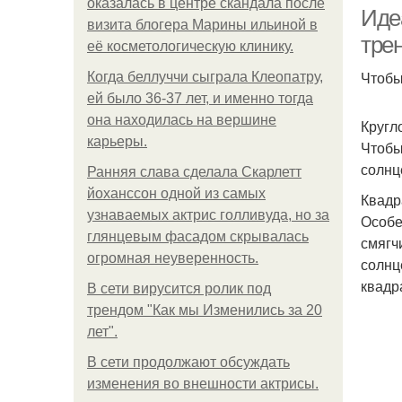
оказалась в центре скандала после
Иде
визита блогера Марины ильиной в
тре
её косметологическую клинику.
Чтобы
Когда беллуччи сыграла Клеопатру,
Очк
ей было 36-37 лет, и именно тогда
она находилась на вершине
Кругл
карьеры.
Чтобы
солнц
Ранняя слава сделала Скарлетт
йоханссон одной из самых
Квадр
узнаваемых актрис голливуда, но за
Особе
глянцевым фасадом скрывалась
смягч
огромная неуверенность.
солнц
квадр
В сети вирусится ролик под
трендом "Как мы Изменились за 20
лет".
В сети продолжают обсуждать
изменения во внешности актрисы.