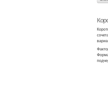
Кор
Корот
сочет
вариа
Факто
Форма
подче