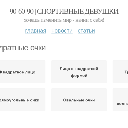
90-60-90 | СПОРТИВНЫЕ ДЕВУШКИ
хочешь изменить мир - начни с себя!
главная
новости
статьи
дратные очки
Лица с квадратной
Квадратное лицо
Т
формой
рямоугольные очки
Овальные очки
солн
лнцезащитные очки
Очки по форме
О