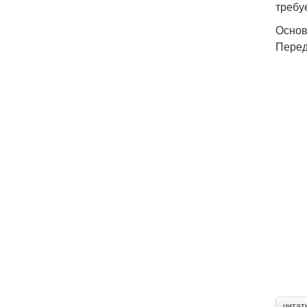
требу
Основ
Перед
читат