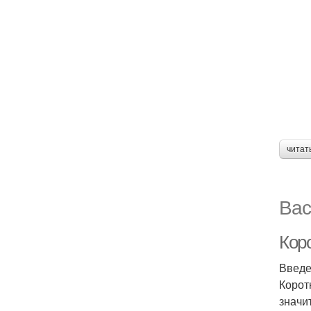
читат
Вас
Коро
Введ
Корот
значи