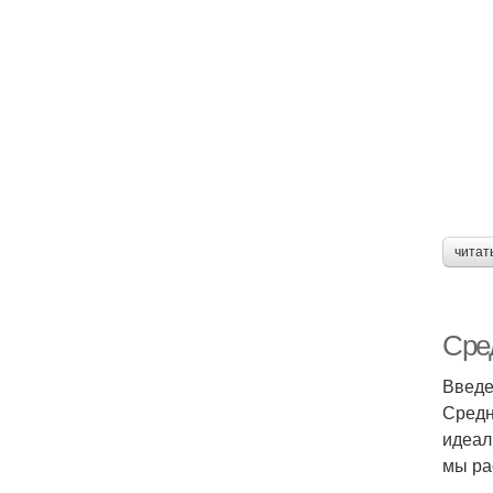
читат
Сре
Введ
Средн
идеал
мы ра