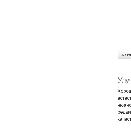
читат
Улу
Хорош
естес
нюанс
редак
качес