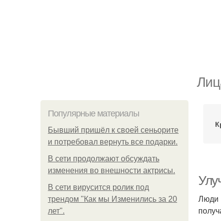
Лиц
Популярные материалы
К
Бывший пришёл к своей сеньорите
и потребовал вернуть все подарки.
В сети продолжают обсуждать
изменения во внешности актрисы.
Улу
В сети вирусится ролик под
Люди 
трендом "Как мы Изменились за 20
получ
лет".