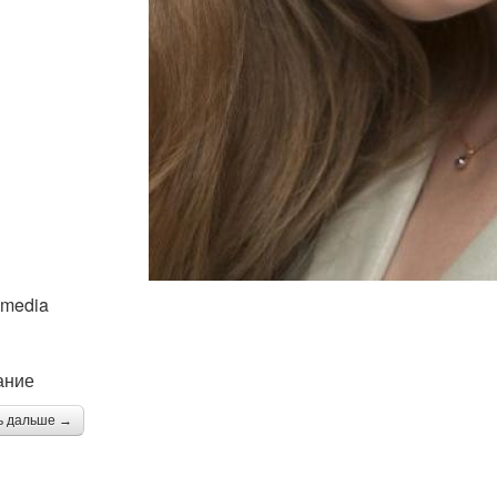
imedia
ание
ь дальше →