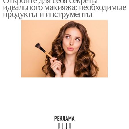
идеального макияжа: необходимые
кожи
кожи
продукты и инструменты
Макияж для молодой