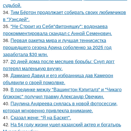
судьбой.
34.
Тим Бёртон продолжает собирать своих любимчиков
в "Уэнсдей".
35.
"Не Строит из Себя"фитоняшку": водонаева
прокомментировала скандал с Анной Семенович.
36.
Первая ракетка мира и лучшая теннисистка
прошедшего сезона Арина соболенко за 2025 год
заработала $30 млн.
37.
20 дней дома после месяцев борьбы: Снуп догг
потерял маленькую внучку.
38.
Дамиано Давид и его избранница дав Камерон
объявили о своей помолвке.
39.
В поединке между "Вашингтон Кэпиталз" и "Чикаго
блэкхокс" получил травму Александр Овечкин.
40.
Паулина Андреева снялась в новой фотосессии,
которая мгновенно привлекла внимание.
41.
Сказал жене: "Я на Баскет".
42.
На 54 году жизни ушел казахский актер и богатырь