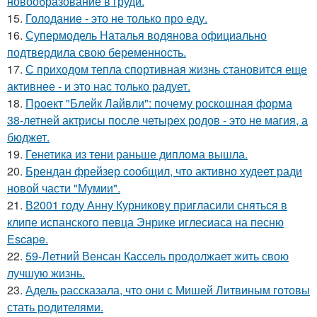
новообразование в груди.
15.
Голодание - это не только про еду.
16.
Супермодель Наталья водянова официально
подтвердила свою беременность.
17.
С приходом тепла спортивная жизнь становится еще
активнее - и это нас только радует.
18.
Проект "Блейк Лайвли": почему роскошная форма
38-летней актрисы после четырех родов - это не магия, а
бюджет.
19.
Генетика из тени раньше диплома вышла.
20.
Брендан фрейзер сообщил, что активно худеет ради
новой части "Мумии".
21.
В2001 году Анну Курникову пригласили сняться в
клипе испанского певца Энрике иглесиаса на песню
Escape.
22.
59-Летний Венсан Кассель продолжает жить свою
лучшую жизнь.
23.
Адель рассказала, что они с Мишей Литвиным готовы
стать родителями.