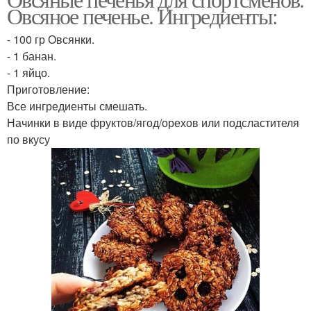
Печение на молоке
Овсяное печенье. Ингредиенты:
условиях
- 100 гр Овсянки.
- 1 банан.
- 1 яйцо.
Печение без сахара
Печение без муки
Приготовление:
Все ингредиенты смешать.
Начинки в виде фруктов/ягод/орехов или подсластителя
по вкусу
Печение с бананом
Печение из овсянки