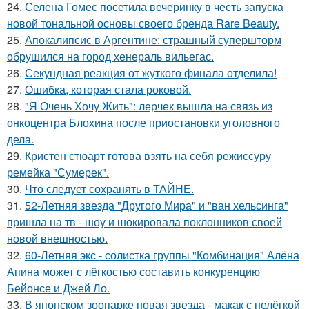
24.
Селена Гомес посетила вечеринку в честь запуска
новой тональной основы своего бренда Rare Beauty.
25.
Апокалипсис в Аргентине: страшный супершторм
обрушился на город хенераль вильегас.
26.
Секундная реакция от жуткого финала отделила!
27.
Ошибка, которая стала роковой.
28.
"Я Очень Хочу Жить": лерчек вышла на связь из
онкоцентра Блохина после приостановки уголовного
дела.
29.
Кристен стюарт готова взять на себя режиссуру
ремейка "Сумерек".
30.
Что следует сохранять в ТАЙНЕ.
31.
52-Летняя звезда "Другого Мира" и "ван хельсинга"
пришла на тв - шоу и шокировала поклонников своей
новой внешностью.
32.
60-Летняя экс - солистка группы "Комбинация" Алёна
Апина может с лёгкостью составить конкуренцию
Бейонсе и Джей Ло.
33.
В японском зоопарке новая звезда - макак с нелёгкой