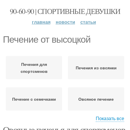
90-60-90 | СПОРТИВНЫЕ ДЕВУШКИ
главная
новости
статьи
Печение от высоцкой
Печения для
Печения из овсянки
спортсменов
Печение с семечками
Овсяное печение
Показать все
Овсяные печенья для спортсменов.
Печение в домашних