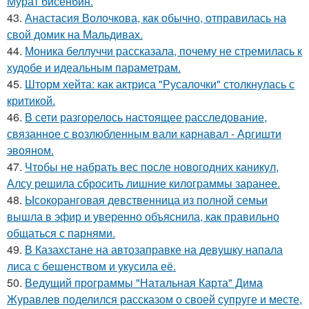
Мурат бисенбин.
43.
Анастасия Волочкова, как обычно, отправилась на
свой домик на Мальдивах.
44.
Моника беллуччи рассказала, почему не стремилась к
худобе и идеальным параметрам.
45.
Шторм хейта: как актриса "Русалочки" столкнулась с
критикой.
46.
В сети разгорелось настоящее расследование,
связанное с возлюбленным вали карнавал - Аргишти
эвояном.
47.
Чтобы не набрать вес после новогодних каникул,
Алсу решила сбросить лишние килограммы заранее.
48.
Ысокоранговая девственница из полной семьи
вышла в эфир и уверенно объяснила, как правильно
общаться с парнями.
49.
В Казахстане на автозаправке на девушку напала
лиса с бешенством и укусила её.
50.
Ведущий программы "Натальная Карта" Дима
Журавлев поделился рассказом о своей супруге и месте,