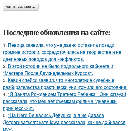
читать дальше →
Последние обновления на сайте:
1.
Певица заявила, что уже давно оставила позади
громкие истории, сосредоточилась на творчестве и не
дает новых поводов для конфликтов.
2.
В этой истории не было подпольного кабинета и
"Мастера После Двухнедельных Курсов".
3.
Кевин спейси заявил, что многолетние судебные
разбирательства практически уничтожили его состояние.
4.
"Я Занята Рождением Третьего Ребенка": Энн хэтэуэй
рассказала, что мешает съемкам фильма "дневники
принцессы-3".
5.
"На Него Вешались Девушки, а я не Давала
Дотрагиваться": катя Iowa рассказала, как ее добивался
муж.