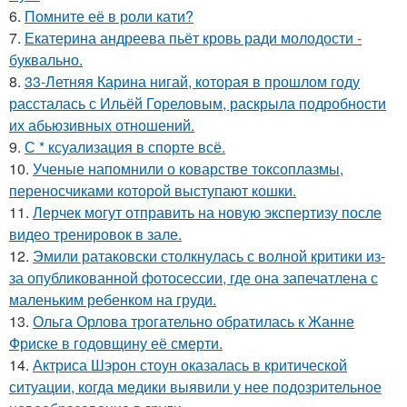
6.
Помните её в роли кати?
7.
Екатерина андреева пьёт кровь ради молодости -
буквально.
8.
33-Летняя Карина нигай, которая в прошлом году
рассталась с Ильёй Гореловым, раскрыла подробности
их абьюзивных отношений.
9.
С * ксуализация в спорте всё.
10.
Ученые напомнили о коварстве токсоплазмы,
переносчиками которой выступают кошки.
11.
Лерчек могут отправить на новую экспертизу после
видео тренировок в зале.
12.
Эмили ратаковски столкнулась с волной критики из-
за опубликованной фотосессии, где она запечатлена с
маленьким ребенком на груди.
13.
Ольга Орлова трогательно обратилась к Жанне
Фриске в годовщину её смерти.
14.
Актриса Шэрон стоун оказалась в критической
ситуации, когда медики выявили у нее подозрительное