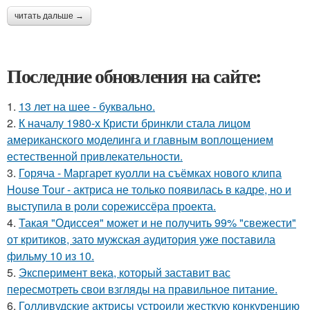
читать дальше →
Последние обновления на сайте:
1.
13 лет на шее - буквально.
2.
К началу 1980-х Кристи бринкли стала лицом
американского моделинга и главным воплощением
естественной привлекательности.
3.
Горяча - Маргарет куолли на съёмках нового клипа
House Tour - актриса не только появилась в кадре, но и
выступила в роли сорежиссёра проекта.
4.
Такая "Одиссея" может и не получить 99% "свежести"
от критиков, зато мужская аудитория уже поставила
фильму 10 из 10.
5.
Эксперимент века, который заставит вас
пересмотреть свои взгляды на правильное питание.
6.
Голливудские актрисы устроили жесткую конкуренцию