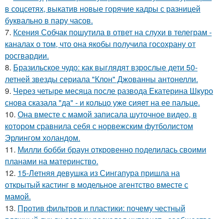
в соцсетях, выкатив новые горячие кадры с разницей
буквально в пару часов.
7.
Ксения Собчак пошутила в ответ на слухи в телеграм -
каналах о том, что она якобы получила госохрану от
росгвардии.
8.
Бразильское чудо: как выглядят взрослые дети 50-
летней звезды сериала "Клон" Джованны антонелли.
9.
Через четыре месяца после развода Екатерина Шкуро
снова сказала "да" - и кольцо уже сияет на ее пальце.
10.
Она вместе с мамой записала шуточное видео, в
котором сравнила себя с норвежским футболистом
Эрлингом холандом.
11.
Милли бобби браун откровенно поделилась своими
планами на материнство.
12.
15-Летняя девушка из Сингапура пришла на
открытый кастинг в модельное агентство вместе с
мамой.
13.
Против фильтров и пластики: почему честный