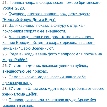
21.
Приянка чопра в февральском номере британского
Vogue, 2023.
22.
Будущее детского плавания рождается здесь:
"Невский Форум Дети и Вода".
23.
Валя карнавал показала фигуру с отдыха -
поклонники спорят о её внешности.
24.
Алена водонаева с юмором отозвалась о посте
Ксении Бородиной, где та охарактеризовала своего
мужа как "Свою Вселенную".
25.
Когда выкладываешь фото с вопросом "я похожа на
Марго Робби?
26.
71-Летняя дженис дикинсон удивила публику
внешностью без прикрас.
27.
Самая высокая модель россии нашла себе
идеальную пару.
28.
37-Летняя Эльза хоск ждёт второго ребёнка от своего
жениха тома Дейли.
29.
Папарацци засняли 37-летнюю ану де Армас без
макияжа в дождь.