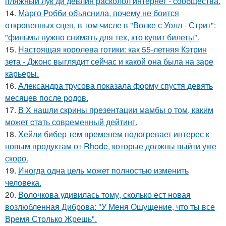
пляжный лук ди девлин расколол интернет - сообщества.
14.
Марго Робби объяснила, почему не боится
откровенных сцен, в том числе в "Волке с Уолл - Стрит":
"фильмы нужно снимать для тех, кто купит билеты".
15.
Настоящая королева готики: как 55-летняя Кэтрин
зета - Джонс выглядит сейчас и какой она была на заре
карьеры.
16.
Александра трусова показала форму спустя девять
месяцев после родов.
17.
В X нашли скрины презентации мaмбы о том, каким
может cтaть совpеменный дейтинг.
18.
Хейли бибер тем временем подогревает интерес к
новым продуктам от Rhode, которые должны выйти уже
скоро.
19.
Иногда одна цель может полностью изменить
человека.
20.
Волочкова удивилась тому, сколько ест новая
возлюбленная Диброва: "У Меня Ощущение, что ты все
Время Столько Жрешь".