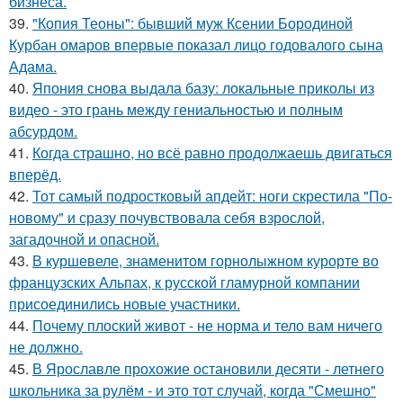
бизнеса.
39.
"Копия Теоны": бывший муж Ксении Бородиной
Курбан омаров впервые показал лицо годовалого сына
Адама.
40.
Япония снова выдала базу: локальные приколы из
видео - это грань между гениальностью и полным
абсурдом.
41.
Когда страшно, но всё равно продолжаешь двигаться
вперёд.
42.
Тот самый подростковый апдейт: ноги скрестила "По-
новому" и сразу почувствовала себя взрослой,
загадочной и опасной.
43.
В куршевеле, знаменитом горнолыжном курорте во
французских Альпах, к русской гламурной компании
присоединились новые участники.
44.
Почему плоский живот - не норма и тело вам ничего
не должно.
45.
В Ярославле прохожие остановили десяти - летнего
школьника за рулём - и это тот случай, когда "Смешно"