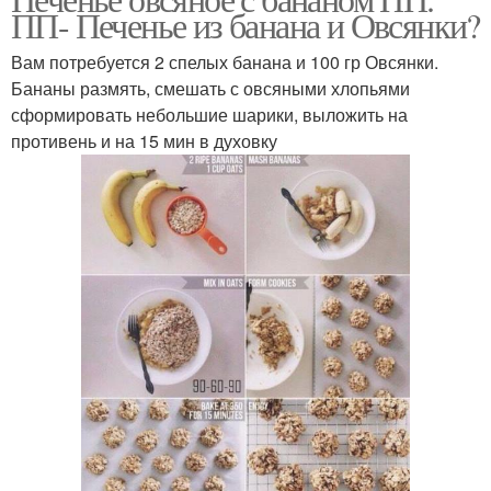
Овсяное печение
Печение с творогом
ПП- Печенье из банана и Овсянки?
Вам потребуется 2 спелых банана и 100 гр Овсянки.
Бананы размять, смешать с овсяными хлопьями
сформировать небольшие шарики, выложить на
Печение с бананом
Печение с яблоком
противень и на 15 мин в духовку
Печение из овсяной
Печение на кефире
муки
Печение из овсянки
Печение с изюмом
Печение с овсяными
Морковное печение
хлопьями