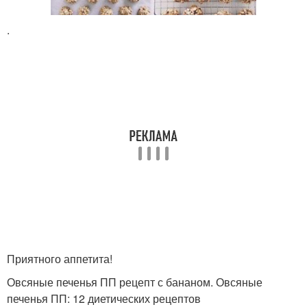
.
Тыквенно-овсяное
Печения из овсяных
печение
хлопьев
Печение в
Печение из геркулеса
микроволновке
Печения в
микроволновке
Приятного аппетита!
Овсяные печенья ПП рецепт с бананом. Овсяные
печенья ПП: 12 диетических рецептов