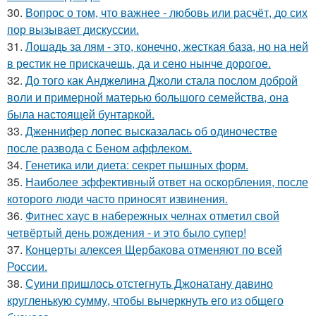
30.
Вопрос о том, что важнее - любовь или расчёт, до сих
пор вызывает дискуссии.
31.
Лошадь за лям - это, конечно, жесткая база, но на ней
в рестик не прискачешь, да и сено нынче дорогое.
32.
До того как Анджелина Джоли стала послом доброй
воли и примерной матерью большого семейства, она
была настоящей бунтаркой.
33.
Дженнифер лопес высказалась об одиночестве
после развода с Беном аффлеком.
34.
Генетика или диета: секрет пышных форм.
35.
Наиболее эффективный ответ на оскорбления, после
которого люди часто приносят извинения.
36.
Фитнес хаус в набережных челнах отметил свой
четвёртый день рождения - и это было супер!
37.
Концерты алексея Щербакова отменяют по всей
России.
38.
Суини пришлось отстегнуть Джонатану давино
кругленькую сумму, чтобы вычеркнуть его из общего