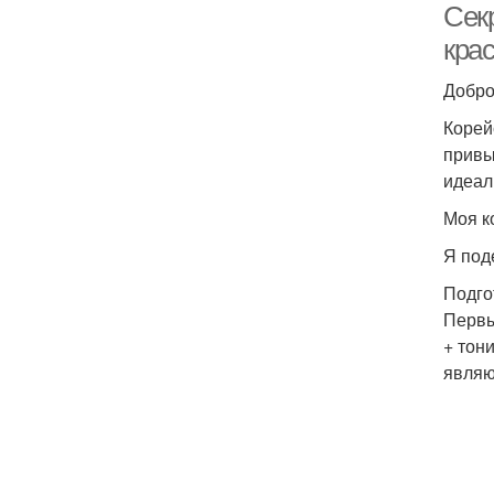
Сек
кра
Добро
Корей
привы
идеал
Моя к
Я под
Подго
Первы
+ тон
являю