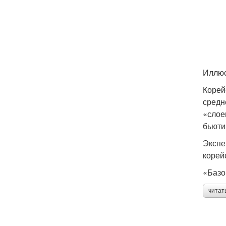
Иллюс
Корей
средн
«слое
бьюти
Экспе
корей
«Базо
читат