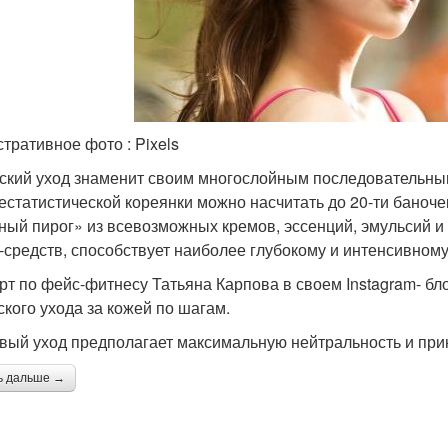
тративное фото : Pixels
ский уход знаменит своим многослойным последовательным
естатистической кореянки можно насчитать до 20-ти баночек
ный пирог» из всевозможных кремов, эссенций, эмульсий 
-средств, способствует наиболее глубокому и интенсивном
рт по фейс-фитнесу Татьяна Карпова в своем Instagram- бл
ского ухода за кожей по шагам.
вый уход предполагает максимальную нейтральность и при
ь дальше →