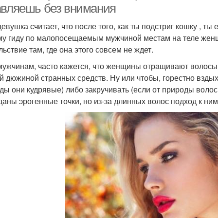
авляешь без внимания
девушка считает, что после того, как ты подстриг кошку , т
у гиду по малопосещаемым мужчиной местам на теле женщ
льствие там, где она этого совсем не ждет.
мужчинам, часто кажется, что женщины отращивают волосы 
й дюжиной странных средств. Ну или чтобы, горестно вздых
ды они кудрявые) либо закручивать (если от природы волос
даны эрогенные точки, но из-за длинных волос подход к ни