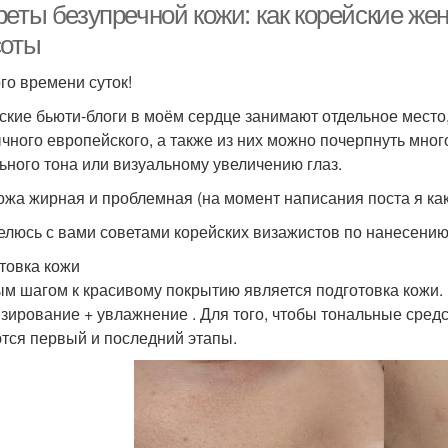
реты безупречной кожи: как корейские ж
соты
го времени суток!
ские бьюти-блоги в моём сердце занимают отдельное место, 
чного европейского, а также из них можно почерпнуть мно
ьного тона или визуальному увеличению глаз.
ожа жирная и проблемная (на момент написания поста я ка
елюсь с вами советами корейских визажистов по нанесению
товка кожи
м шагом к красивому покрытию является подготовка кожи. Н
изирование + увлажнение . Для того, чтобы тональные сре
тся первый и последний этапы.