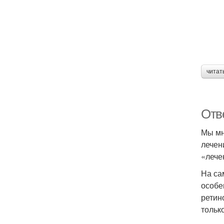
читат
Отв
Мы мн
лечен
«лече
На са
особе
ретин
тольк