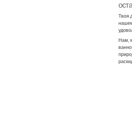
ост
Твоя 
нашем
удово
Нам, 
ванно
приро
раски