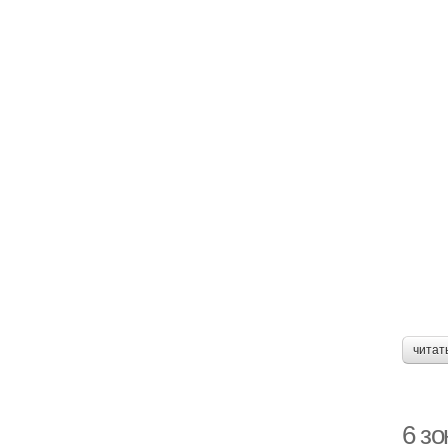
читат
6 з