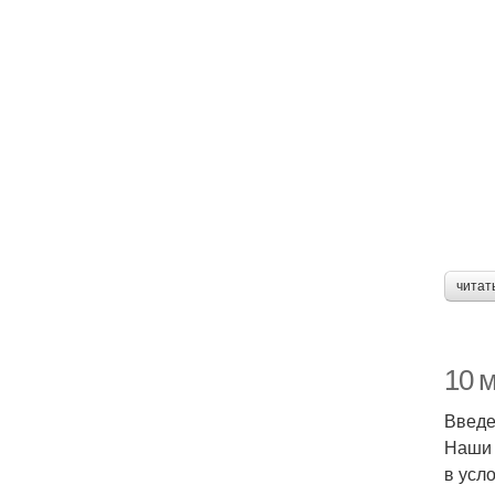
читат
10 
Введ
Наши 
в усл