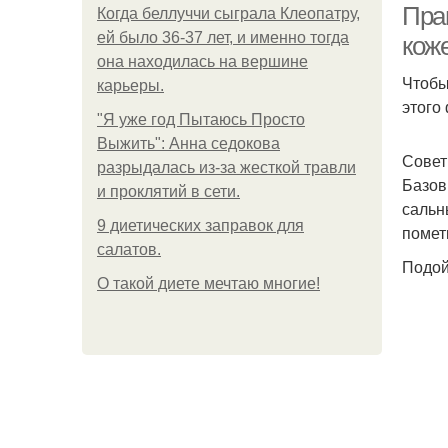
Пра
Когда беллуччи сыграла Клеопатру,
ей было 36-37 лет, и именно тогда
коже
она находилась на вершине
Чтобы
карьеры.
этого
"Я уже год Пытаюсь Просто
Выжить": Анна седокова
Совет
разрыдалась из-за жесткой травли
Базов
и проклятий в сети.
сальн
9 диетических заправок для
помет
салатов.
Подой
О такой диете мечтаю многие!