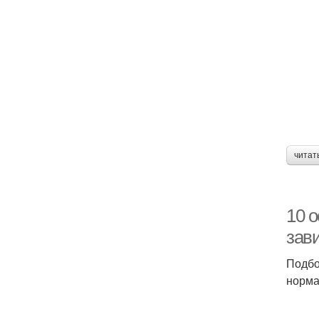
читат
10 о
зав
Подбо
норма