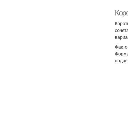
Кор
Корот
сочет
вариа
Факто
Форма
подче