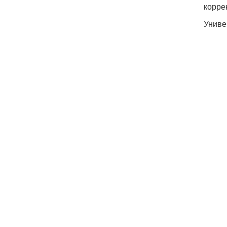
корре
Униве