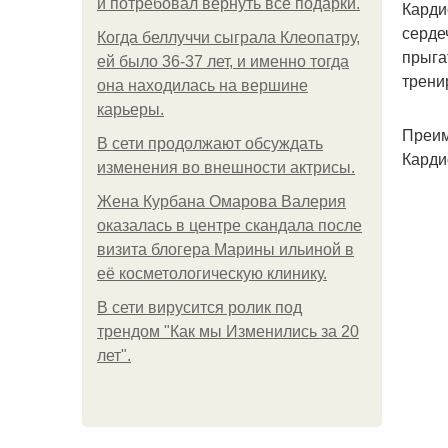
и потребовал вернуть все подарки.
Карди
серде
Когда беллуччи сыграла Клеопатру,
прыга
ей было 36-37 лет, и именно тогда
трени
она находилась на вершине
карьеры.
Преим
В сети продолжают обсуждать
Карди
изменения во внешности актрисы.
Жена Курбана Омарова Валерия
оказалась в центре скандала после
визита блогера Марины ильиной в
её косметологическую клинику.
В сети вирусится ролик под
трендом "Как мы Изменились за 20
лет".