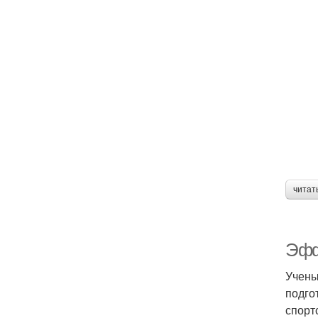
читат
Эфф
Учены
подго
спорт