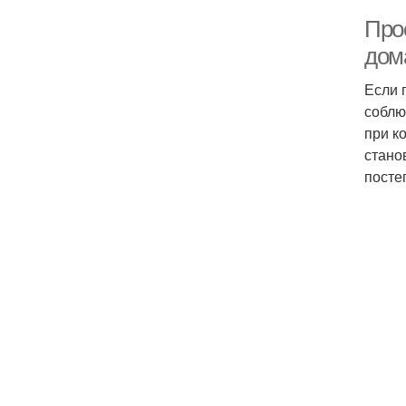
Про
дом
Если 
соблю
при к
стано
посте