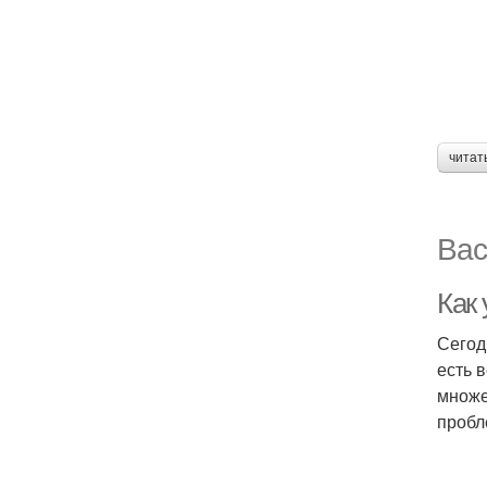
читат
Вас
Как
Сегод
есть 
множе
пробл