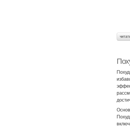
читат
Пох
Похуд
избав
эффек
рассм
дости
Основ
Похуд
включ