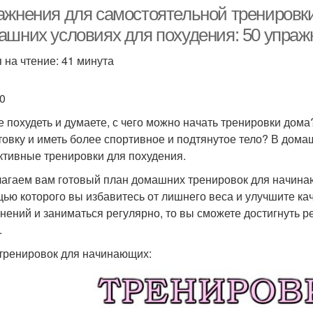
мышцы
тренировок
ажнения для самостоятельной тренировк
ашних условиях для похудения: 50 упражн
 на чтение: 41 минута
Тренировки по
машний тренировка
настольному теннису
0
е похудеть и думаете, с чего можно начать тренировки дом
товку и иметь более спортивное и подтянутое тело? В дом
тивные тренировки для похудения.
агаем вам готовый план домашних тренировок для начинаю
ью которого вы избавитесь от лишнего веса и улучшите ка
нений и заниматься регулярно, то вы сможете достигнуть р
.
тренировок для начинающих: