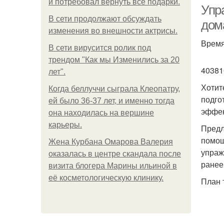
и потребовал вернуть все подарки.
Упр
В сети продолжают обсуждать
дом
изменения во внешности актрисы.
Время
В сети вирусится ролик под
До
трендом "Как мы Изменились за 20
40381
лет".
Хотит
Когда беллуччи сыграла Клеопатру,
подго
ей было 36-37 лет, и именно тогда
эффек
она находилась на вершине
карьеры.
Предл
помощ
Жена Курбана Омарова Валерия
упраж
оказалась в центре скандала после
ранее
визита блогера Марины ильиной в
её косметологическую клинику.
План 