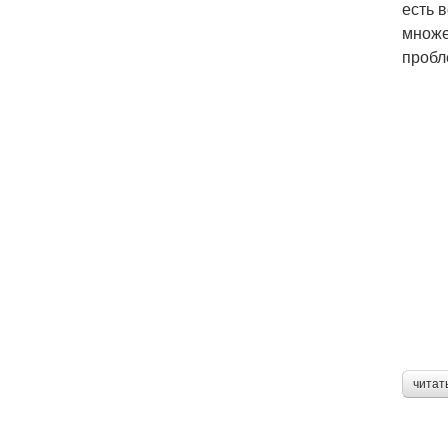
есть 
множе
пробл
читат