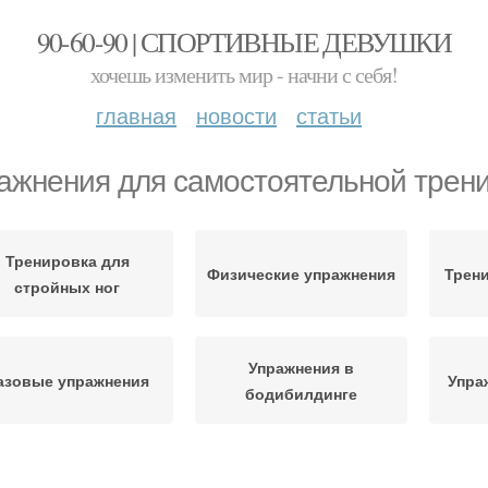
90-60-90 | СПОРТИВНЫЕ ДЕВУШКИ
хочешь изменить мир - начни с себя!
главная
новости
статьи
ажнения для самостоятельной трен
Тренировка для
Физические упражнения
Трени
стройных ног
Упражнения в
азовые упражнения
Упра
бодибилдинге
ражнения на грудные
Упражнения для
Дома