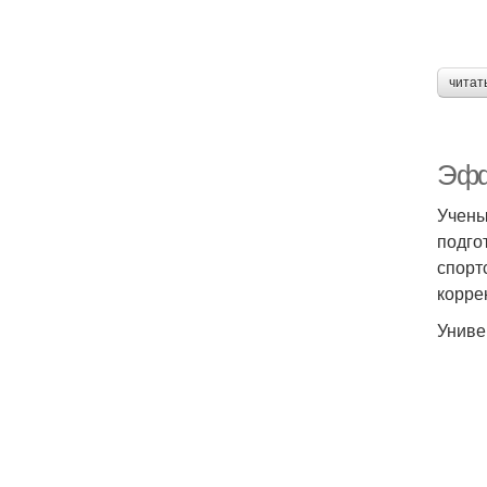
читат
Эфф
Учены
подго
спорт
корре
Униве