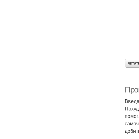
читат
Про
Введ
Похуд
помог
самоч
добит