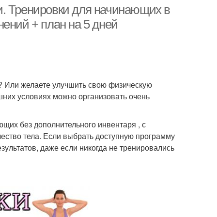
домашних тренировок
и. Тренировки для начинающих в
ений + план на 5 дней
а? Или желаете улучшить свою физическую
ашних условиях можно организовать очень
щих без дополнительного инвентаря , с
чество тела. Если выбрать доступную программу
езультатов, даже если никогда не тренировались