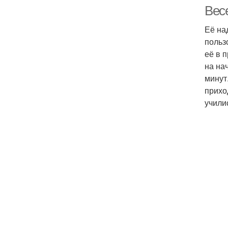
Вес
Её на
польз
её в 
на на
минут
прихо
учили