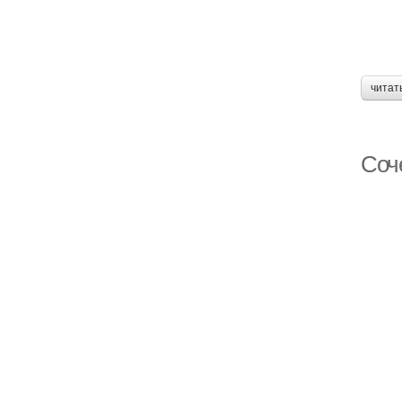
читат
Соч