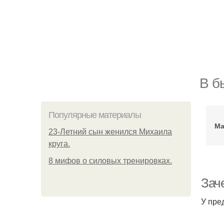
В б
Популярные материалы
Ма
23-Летний сын женился Михаила
круга.
8 мифов о силовых тренировках.
Зач
У пре