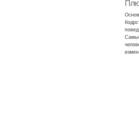
Плю
Основ
бодрс
повед
Самые
челов
измен