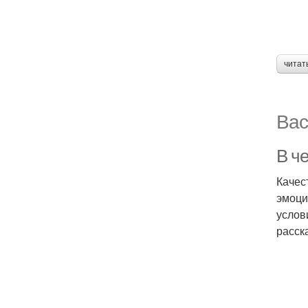
читат
Вас
В че
Качес
эмоци
услов
расск