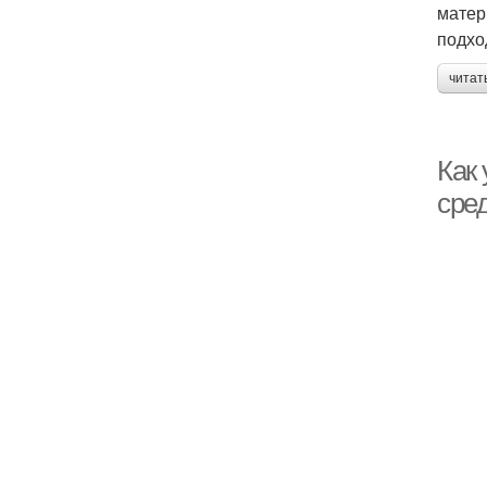
матер
подхо
читат
Как 
сре