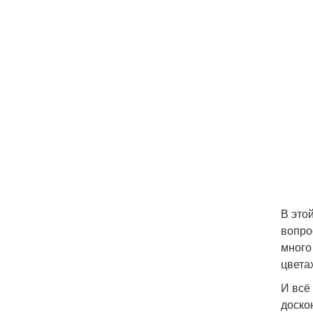
В это
вопро
много
цвета
И всё
доско