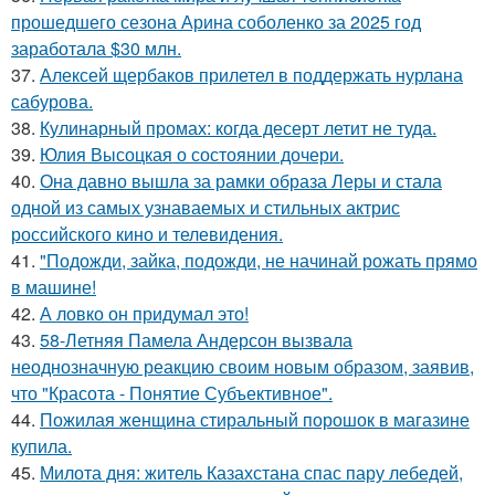
прошедшего сезона Арина соболенко за 2025 год
заработала $30 млн.
37.
Алексей щербаков прилетел в поддержать нурлана
сабурова.
38.
Кулинарный промах: когда десерт летит не туда.
39.
Юлия Высоцкая о состоянии дочери.
40.
Она давно вышла за рамки образа Леры и стала
одной из самых узнаваемых и стильных актрис
российского кино и телевидения.
41.
"Подожди, зайка, подожди, не начинай рожать прямо
в машине!
42.
А ловко он придумал это!
43.
58-Летняя Памела Андерсон вызвала
неоднозначную реакцию своим новым образом, заявив,
что "Красота - Понятие Субъективное".
44.
Пожилая женщина стиральный порошок в магазине
купила.
45.
Милота дня: житель Казахстана спас пару лебедей,