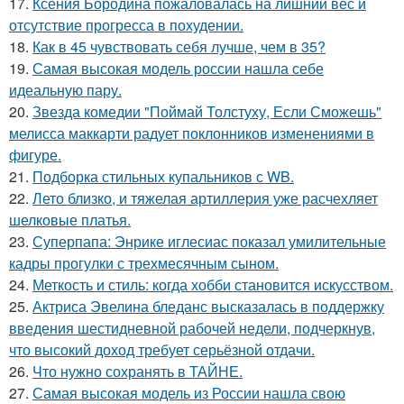
17.
Ксения Бородина пожаловалась на лишний вес и
отсутствие прогресса в похудении.
18.
Как в 45 чувствовать себя лучше, чем в 35?
19.
Самая высокая модель россии нашла себе
идеальную пару.
20.
Звезда комедии "Поймай Толстуху, Если Сможешь"
мелисса маккарти радует поклонников изменениями в
фигуре.
21.
Подборка стильных купальников с WB.
22.
Лето близко, и тяжелая артиллерия уже расчехляет
шелковые платья.
23.
Суперпапа: Энрике иглесиас показал умилительные
кадры прогулки с трехмесячным сыном.
24.
Меткость и стиль: когда хобби становится искусством.
25.
Актриса Эвелина бледанс высказалась в поддержку
введения шестидневной рабочей недели, подчеркнув,
что высокий доход требует серьёзной отдачи.
26.
Что нужно сохранять в ТАЙНЕ.
27.
Самая высокая модель из России нашла свою