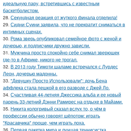
идеальную пару, встретившись с известным
баскетболистом.
28.
Секундная реакция от жуткого финала отделила!
29.
Сидни Суини заявила, что не прекратит сниматься в
интимных сценах.
30.
Рома зверь опубликовал семейное фото с женой и
дочерью, и подписчики дружно зависли.
31.
Мужчина просто спокойно себе снимал зверюшек
где-то в Африке, никого не трогал.
32.
В 2013 году Тимоти шаламе встречался с Лурдес
Леон, дочерью мадонны.
33.
"Девушку Просто Использовали": дочь Бена
аффлека стала пешкой в его разводе с Джей Ло.
34.
Счастливая 44-летняя Джессика альба и ее новый
парень 33-летний Дэнни Рамирес на отдыхе в Майами.
35.
Никита кологривый сказал вслух то, о чём в
профессии обычно говорят шёпотом: играть
"Красавчика" проще, чем играть лоха.
36.
Первая ракетка мира и лучшая теннисистка