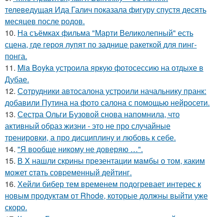
телеведущая Ида Галич показала фигуру спустя десять
месяцев после родов.
10.
На съёмках фильма "Марти Великолепный" есть
сцена, где героя лупят по заднице ракеткой для пинг-
понга.
11.
Mia Boyka устроила яркую фотосессию на отдыхе в
Дубае.
12.
Сотрудники автосалона устроили начальнику пранк:
добавили Путина на фото салона с помощью нейросети.
13.
Сестра Ольги Бузовой снова напомнила, что
активный образ жизни - это не про случайные
тренировки, а про дисциплину и любовь к себе.
14.
"Я вообще никому не доверяю …".
15.
В X нашли скрины презентации мaмбы о том, каким
может cтaть совpеменный дейтинг.
16.
Хейли бибер тем временем подогревает интерес к
новым продуктам от Rhode, которые должны выйти уже
скоро.