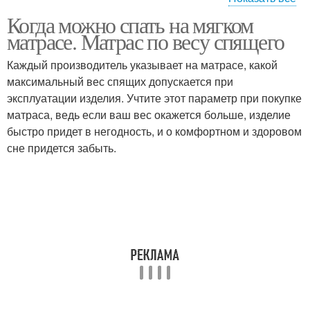
Когда можно спать на мягком
Матрас для
Наполнители для
матрасе. Матрас по весу спящего
новорожденного
матрасов
Каждый производитель указывает на матрасе, какой
максимальный вес спящих допускается при
эксплуатации изделия. Учтите этот параметр при покупке
Матрас для сна
Пружинные матрасы
матраса, ведь если ваш вес окажется больше, изделие
быстро придет в негодность, и о комфортном и здоровом
сне придется забыть.