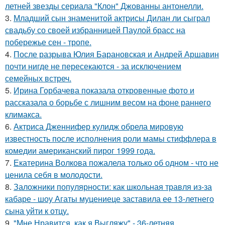
летней звезды сериала "Клон" Джованны антонелли.
3.
Младший сын знаменитой актрисы Дилан ли сыграл
свадьбу со своей избранницей Паулой брасс на
побережье сен - тропе.
4.
После разрыва Юлия Барановская и Андрей Аршавин
почти нигде не пересекаются - за исключением
семейных встреч.
5.
Ирина Горбачева показала откровенные фото и
рассказала о борьбе с лишним весом на фоне раннего
климакса.
6.
Актриса Дженнифер кулидж обрела мировую
известность после исполнения роли мамы стиффлера в
комедии американский пирог 1999 года.
7.
Екатерина Волкова пожалела только об одном - что не
ценила себя в молодости.
8.
Заложники популярности: как школьная травля из-за
кабаре - шоу Агаты муцениеце заставила ее 13-летнего
сына уйти к отцу.
9.
"Мне Нравится, как я Выгляжу" - 36-летняя