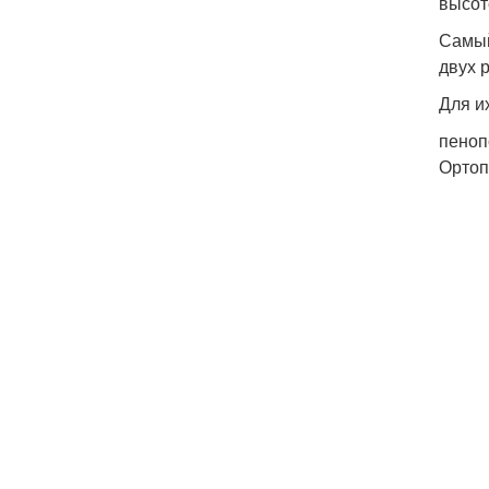
высот
Самый
двух 
Для и
пеноп
Ортоп