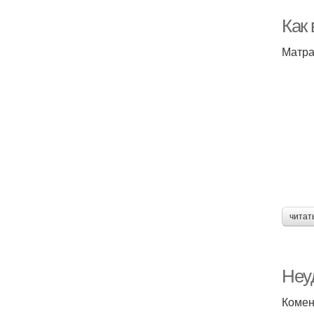
Как
Матра
читат
Неуд
Комен