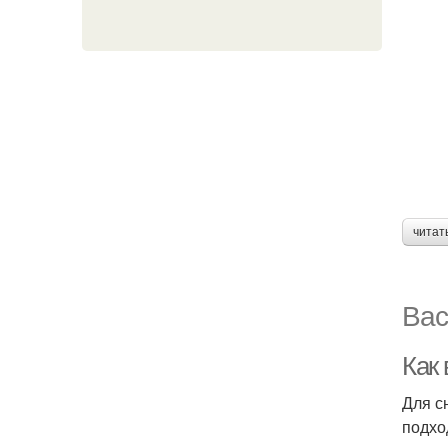
читат
Вас
Как 
Для с
подхо