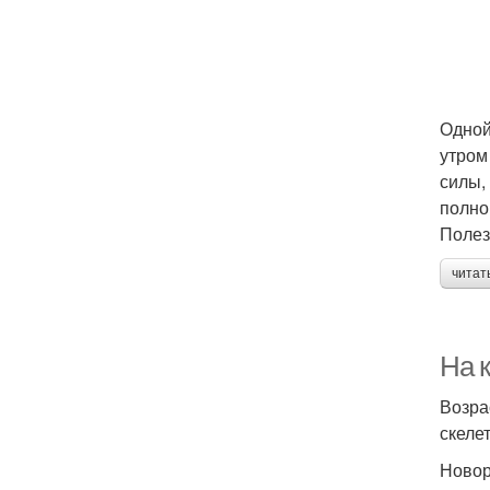
Одной
утром
силы,
полно
Полез
читат
На 
Возра
скеле
Новор