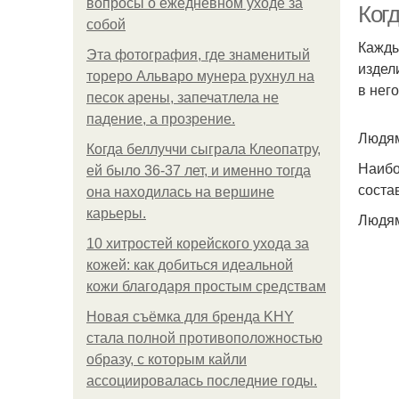
вопросы о ежедневном уходе за
Когд
собой
Кажды
Эта фотография, где знаменитый
издел
тореро Альваро мунера рухнул на
в нег
песок арены, запечатлела не
падение, а прозрение.
Людям
Когда беллуччи сыграла Клеопатру,
Наибо
ей было 36-37 лет, и именно тогда
соста
она находилась на вершине
карьеры.
Людям
10 хитростей корейского ухода за
кожей: как добиться идеальной
кожи благодаря простым средствам
Новая съёмка для бренда KHY
стала полной противоположностью
образу, с которым кайли
ассоциировалась последние годы.