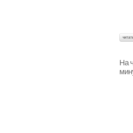
читат
На ч
мин