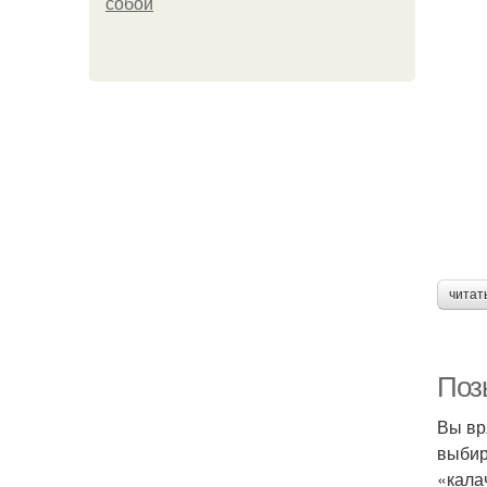
собой
читат
Поз
Вы вр
выбир
«кала