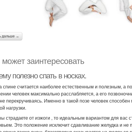
ь дальше →
 может заинтересовать
му полезно спать в носках.
а спине считается наиболее естественным и полезным, а п
ении человек максимально расслабляется, а его позвоночн
 не перекручиваясь. Именно в такой позе человек способен
ой нагрузки.
вы страдаете от изжоги , то идеальным вариантом для вас с
овьем. Это положение исключит сдавливание желудка и не 
а спине также очень благотворно сказывается на людях со 