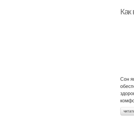
Как
Сон я
обесп
здоро
комфо
читат