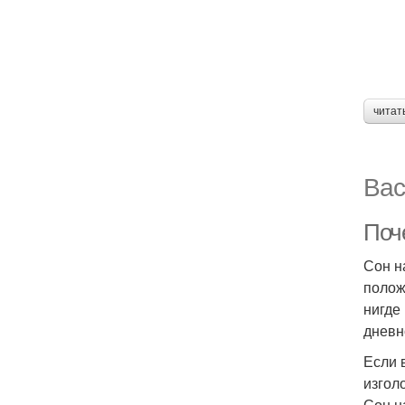
читат
Вас
Поче
Сон н
полож
нигде
дневн
Если 
изгол
Сон н