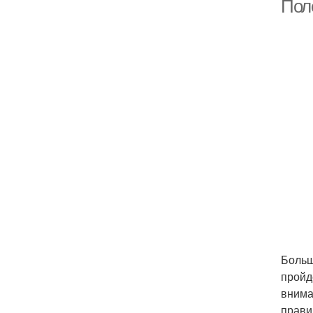
Пол
Больше
пройд
внима
прави