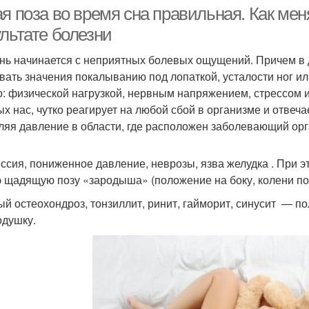
я поза во время сна правильная. Как мен
ультате болезни
нь начинается с неприятных болевых ощущений. Причем в 
вать значения покалыванию под лопаткой, усталости ног и
о: физической нагрузкой, нервным напряжением, стрессом и 
ых нас, чутко реагирует на любой сбой в организме и отвеч
ляя давление в области, где расположен заболевающий орг
ссия, пониженное давление, неврозы, язва желудка . При э
 щадящую позу «зародыша» (положение на боку, колени под
й остеохондроз, тонзиллит, ринит, гайморит, синусит — п
одушку.