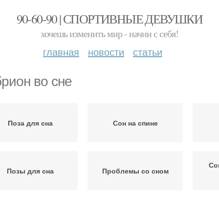
90-60-90 | СПОРТИВНЫЕ ДЕВУШКИ
хочешь изменить мир - начни с себя!
главная
новости
статьи
рион во сне
Поза для сна
Сон на спине
Со
Позы для сна
Проблемы со сном
Сон на животе
Позы во сне
Пр