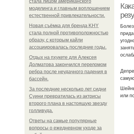
стала лицом американского
Кака
моделинга и главным воплощением
рез
естественной привлекательности.
Болез
Новая съёмка для бренда KHY
прида
стала полной противоположностью
угодн
образу, с которым кайли
занят
ассоциировалась последние годы.
ослаб
Отдых на пхукете для Алексея
Долматова закончился переломом
Депре
ребра после неудачного падения в
самую
бассейн.
Шейны
За последние несколько лет сидни
или п
Суини превратилась из актрисы
второго плана в настоящую звезду
голливуда.
Ответы на самые популярные
вопросы о ежедневном уходе за