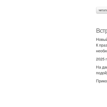
читат
Вст
Новый
К пра
необх
2025 
На да
подойд
Прико