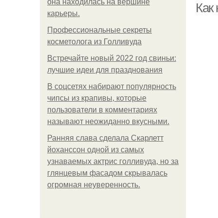
она находилась на вершине
Как 
карьеры.
Профессиональные секреты
косметолога из Голливуда
Встречайте новый 2022 год свиньи:
лучшие идеи для празднования
В соцсетях набирают популярность
чипсы из крапивы, которые
пользователи в комментариях
называют неожиданно вкусными.
Ранняя слава сделала Скарлетт
йоханссон одной из самых
узнаваемых актрис голливуда, но за
глянцевым фасадом скрывалась
огромная неуверенность.