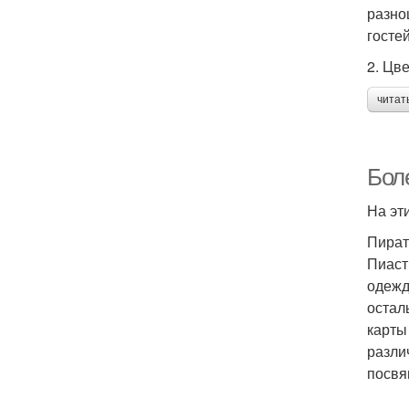
разно
госте
2. Цв
читат
Бол
На эт
Пират
Пиаст
одежд
остал
карты
разли
посвя