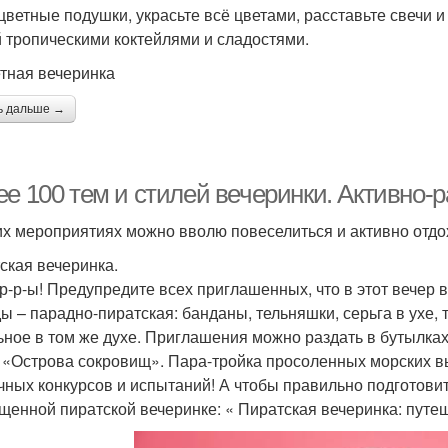
цветные подушки, украсьте всё цветами, расставьте свечи 
й тропическими коктейлями и сладостями.
етная вечеринка
ь дальше →
ее 100 тем и стилей вечеринки. Активно-
их мероприятиях можно вволю повеселиться и активно отдо
ская вечеринка.
р-р-ы! Предупредите всех приглашенных, что в этот вечер 
ы – парадно-пиратская: банданы, тельняшки, серьга в ухе, тр
ьное в том же духе. Приглашения можно раздать в бутылках
 «Острова сокровищ». Пара-тройка просоленных морских в
чных конкурсов и испытаний! А чтобы правильно подготовить
щенной пиратской вечеринке: « Пиратская вечеринка: путеш