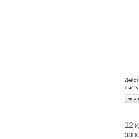
Дейст
высту
читат
12 
зап