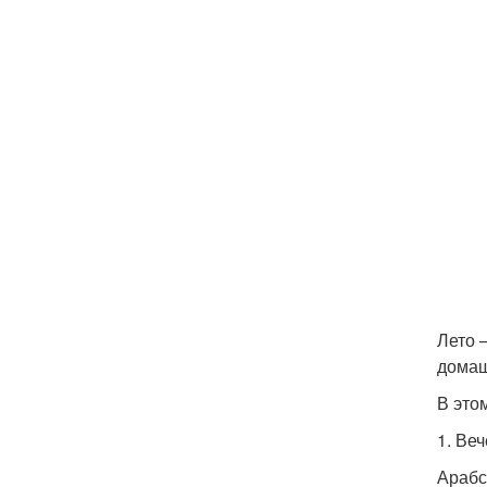
Лето 
домаш
В это
1. Ве
Арабс