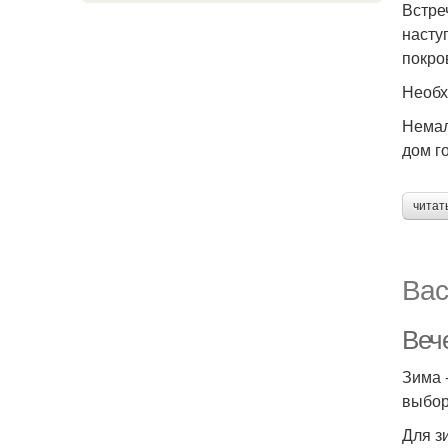
Встре
насту
покро
Необх
Немал
дом го
читат
Вас
Веч
Зима 
выбор
Для з