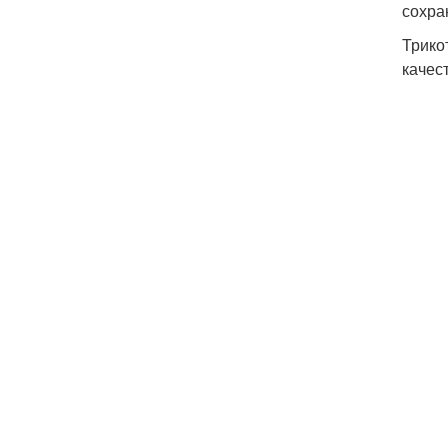
сохра
Трико
качес