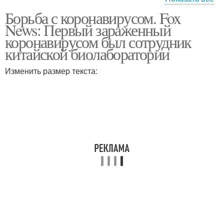
Борьба с коронавирусом. Fox
Коронавирус в
Коронавирус в россии
News: Первый зараженный
краснодаре
коронавирусом был сотрудник
китайской биолаборатории
Изменить размер текста:
Край за сутки