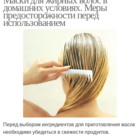
Маска из творога
Дрожжевая маска
домашних условиях. Меры
предосторожности перед
использованием
Желатиновая маска
Маска из алоэ
Маска для волос
Банановая маска
Маска из смеси
Домашние маски
Перед выбором ингредиентов для приготовления масок
необходимо убедиться в свежести продуктов.
Маски для густоты
Маски для укрепления