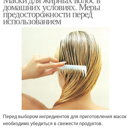
Маска из творога
Дрожжевая маска
домашних условиях. Меры
предосторожности перед
использованием
Желатиновая маска
Маска из алоэ
Маска для волос
Банановая маска
Маска из смеси
Домашние маски
Перед выбором ингредиентов для приготовления масок
необходимо убедиться в свежести продуктов.
Маски для густоты
Маски для укрепления