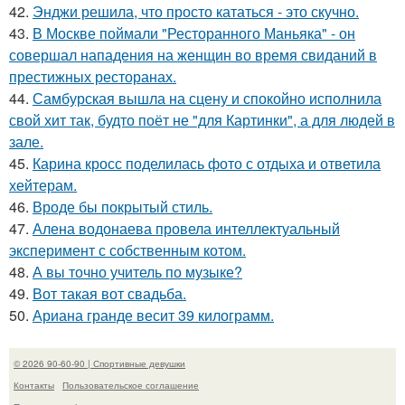
42.
Энджи решила, что просто кататься - это скучно.
43.
В Москве поймали "Ресторанного Маньяка" - он
совершал нападения на женщин во время свиданий в
престижных ресторанах.
44.
Самбурская вышла на сцену и спокойно исполнила
свой хит так, будто поёт не "для Картинки", а для людей в
зале.
45.
Карина кросс поделилась фото с отдыха и ответила
хейтерам.
46.
Вроде бы покрытый стиль.
47.
Алена водонаева провела интеллектуальный
эксперимент с собственным котом.
48.
А вы точно учитель по музыке?
49.
Вот такая вот свадьба.
50.
Ариана гранде весит 39 килограмм.
© 2026 90-60-90 | Спортивные девушки
Контакты
Пользовательское соглашение