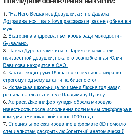
Последние обновления на сайте:
1.
"На Него Вешались Девушки, а я не Давала
Дотрагиваться": катя Iowa рассказала, как ее добивался
муж.
2.
Екатерина андреева пьёт кровь ради молодости -
буквально.
3.
Павла Дурова заметили в Париже в компании
неизвестной девушки, пока его возлюбленная Юлия
Вавилова находится в ОАЭ.
4.
Как выглядят руки 16-кратного чемпиона мира по
строгому подъёму штанги на бицепс стоя.
5.
Испанская школьница по имени Люсия год назад
решила написать письмо Владимиру Путину.
6.
Актриса Дженнифер кулидж обрела мировую
известность после исполнения роли мамы стиффлера в
комедии американский пирог 1999 года.
7.
Специальное сканирование в формате 3D помогло
специалистам раскрыть любопытный анатомический