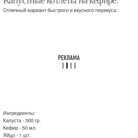
Пышные оладьи
капустой
Отличный вариант быстрого и вкусного перекуса.
Капуста на кефире
Капусты в духовке
Оладьи с сыром
Оладьи с кальмаром
Оладьи с яблоками
Ингредиенты:
Капуста - 300 гр.
Кефир - 50 мл.
Яйцо - 1 шт.