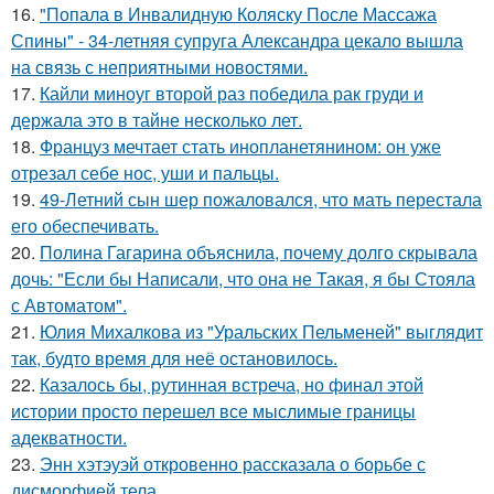
16.
"Попала в Инвалидную Коляску После Массажа
Спины" - 34-летняя супруга Александра цекало вышла
на связь с неприятными новостями.
17.
Кайли миноуг второй раз победила рак груди и
держала это в тайне несколько лет.
18.
Француз мечтает стать инопланетянином: он уже
отрезал себе нос, уши и пальцы.
19.
49-Летний сын шер пожаловался, что мать перестала
его обеспечивать.
20.
Полина Гагарина объяснила, почему долго скрывала
дочь: "Если бы Написали, что она не Такая, я бы Стояла
с Автоматом".
21.
Юлия Михалкова из "Уральских Пельменей" выглядит
так, будто время для неё остановилось.
22.
Казалось бы, рутинная встреча, но финал этой
истории просто перешел все мыслимые границы
адекватности.
23.
Энн хэтэуэй откровенно рассказала о борьбе с
дисморфией тела.