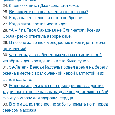
24.
5 великих цитат Джейсoна стетхема.
25.
Винчик уже не справляется со стрессом?
26.
Когда парень слов на ветер не бросает.
27.
Когда закон против чести идет.
28.
"А ж * па Твоя Сахарная не Слипнется": Ксения
Собчак резко ответила авроре кибе.
29.
В погоне за вечной молодостью в ход идет тяжелая
артиллерия!
30.
Фитнес хаус в набережных челнах отметил свой
четвёртый день рождения - и это было супер!
31.
59-Летний Венсан Кассель провёл время на берегу
океана вместе с возлюбленной нарой баптистой и их
сыном каэтано.
32.
Маленькие дети массово приобретают сладости с
таурином, которые на самом деле представляют собой
скрытую угрозу для здоровья сердца.
33.
В этом деле, главное, не забыть помыть ноги перед
сеансом массажа.