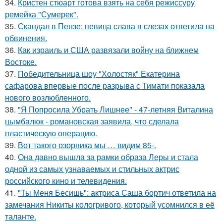
34.
Кристен стюарт готова взять на себя режиссуру
ремейка "Сумерек".
35.
Скандал в Пензе: певица слава в слезах ответила на
обвинения.
36.
Как израиль и США развязали войну на ближнем
Востоке.
37.
Победительница шоу "Холостяк" Екатерина
сафарова впервые после разрыва с Тимати показала
нового возлюбленного.
38.
"Я Попросила Убрать Лишнее" - 47-летняя Виталина
цымбалюк - романовская заявила, что сделала
пластическую операцию.
39.
Вот такого озорника мы … видим 85-.
40.
Она давно вышла за рамки образа Леры и стала
одной из самых узнаваемых и стильных актрис
российского кино и телевидения.
41.
"Ты Меня Бесишь": актриса Саша бортич ответила на
замечания Никиты кологривого, который усомнился в её
таланте.