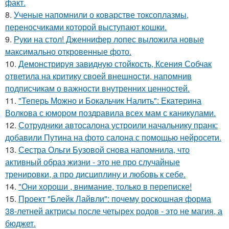
факт.
8.
Ученые напомнили о коварстве токсоплазмы,
переносчиками которой выступают кошки.
9.
Руки на стол! Дженнифер лопес выложила новые
максимально откровенные фото.
10.
Демонстрируя завидную стойкость, Ксения Собчак
ответила на критику своей внешности, напомнив
подписчикам о важности внутренних ценностей.
11.
"Теперь Можно и Бокальчик Налить": Екатерина
Волкова с юмором поздравила всех мам с каникулами.
12.
Сотрудники автосалона устроили начальнику пранк:
добавили Путина на фото салона с помощью нейросети.
13.
Сестра Ольги Бузовой снова напомнила, что
активный образ жизни - это не про случайные
тренировки, а про дисциплину и любовь к себе.
14.
"Они хороши , внимание, только в переписке!
15.
Проект "Блейк Лайвли": почему роскошная форма
38-летней актрисы после четырех родов - это не магия, а
бюджет.