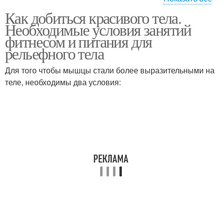
Как добиться красивого тела.
Питания на сушке
Спортивное питание
Необходимые условия занятий
фитнесом и питания для
рельефного тела
Для того чтобы мышцы стали более выразительными на
Питание в ходе
теле, необходимы два условия: