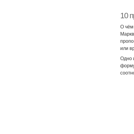
10 
О чём
Маркв
пропо
или в
Одно 
форму
соотн