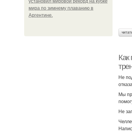
установил мировой рекорд на кубке
мира по зимнему плаванию в
Аргентине.
читат
Как 
тре
Не по
отказ
Мы пр
помог
Не за
Челле
Напис