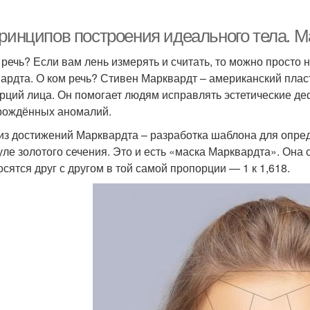
принципов построения идеального тела. М
 речь? Если вам лень измерять и считать, то можно просто
ардта. О ком речь? Стивен Марквардт – американский плас
рций лица. Он помогает людям исправлять эстетические де
рождённых аномалий.
из достижений Марквардта – разработка шаблона для опре
ле золотого сечения. Это и есть «маска Марквардта». Она 
осятся друг с другом в той самой пропорции — 1 к 1,618.