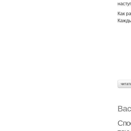
насту
Как р
Кажды
читат
Вас
Спо