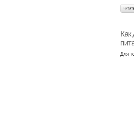
читат
Как
пит
Для т