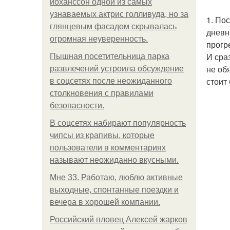
йоханссон одной из самых
узнаваемых актрис голливуда, но за
1. По
глянцевым фасадом скрывалась
дневн
огромная неуверенность.
прогр
И сра
Пышная посетительница парка
не об
развлечений устроила обсуждение
стоит
в соцсетях после неожиданного
столкновения с правилами
безопасности.
В соцсетях набирают популярность
чипсы из крапивы, которые
пользователи в комментариях
называют неожиданно вкусными.
Мне 33. Работаю, люблю активные
выходные, спонтанные поездки и
вечера в хорошей компании.
Российский пловец Алексей жарков