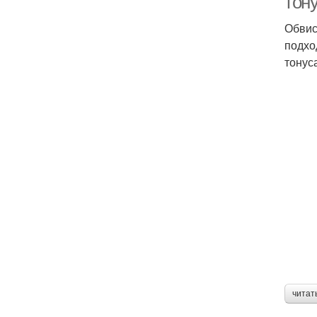
тон
Обвис
подхо
тонус
читат