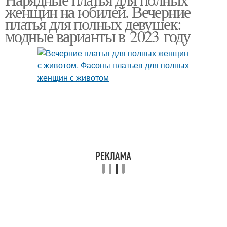
Женщины с животом
женщин на юбилей. Вечерние
девушек
платья для полных девушек:
модные варианты в 2023 году