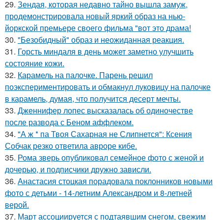
29.
Зендая, которая недавно тайно вышла замуж,
продемонстрировала новый яркий образ на нью-
йоркской премьере своего фильма "вот это драма!
30.
"Безобидный" образ и неожиданная реакция.
31.
Горсть миндаля в день может заметно улучшить
состояние кожи.
32.
Карамель на палочке. Парень решил
поэкспериментировать и обмакнул луковицу на палочке
в карамель, думая, что получится десерт мечты.
33.
Дженнифер лопес высказалась об одиночестве
после развода с Беном аффлеком.
34.
"А ж * па Твоя Сахарная не Слипнется": Ксения
Собчак резко ответила авроре кибе.
35.
Рома зверь опубликовал семейное фото с женой и
дочерью, и подписчики дружно зависли.
36.
Анастасия стоцкая порадовала поклонников новыми
фото с детьми - 14-летним Александром и 8-летней
верой.
37.
Март ассоциируется с подтаявшим снегом, свежим