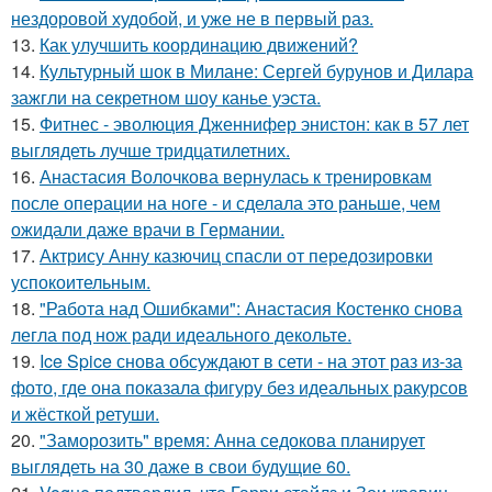
нездоровой худобой, и уже не в первый раз.
13.
Как улучшить координацию движений?
14.
Культурный шок в Милане: Сергей бурунов и Дилара
зажгли на секретном шоу канье уэста.
15.
Фитнес - эволюция Дженнифер энистон: как в 57 лет
выглядеть лучше тридцатилетних.
16.
Анастасия Волочкова вернулась к тренировкам
после операции на ноге - и сделала это раньше, чем
ожидали даже врачи в Германии.
17.
Актрису Анну казючиц спасли от передозировки
успокоительным.
18.
"Работа над Ошибками": Анастасия Костенко снова
легла под нож ради идеального декольте.
19.
Ice Spice снова обсуждают в сети - на этот раз из-за
фото, где она показала фигуру без идеальных ракурсов
и жёсткой ретуши.
20.
"Заморозить" время: Анна седокова планирует
выглядеть на 30 даже в свои будущие 60.