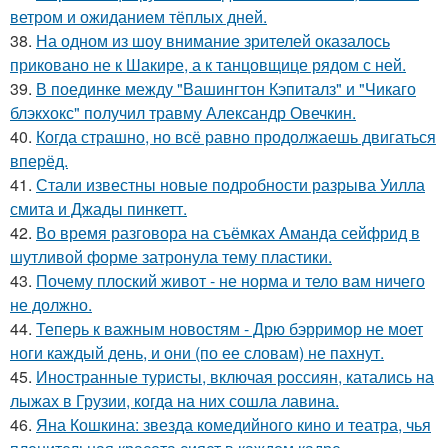
ветром и ожиданием тёплых дней.
38.
На одном из шоу внимание зрителей оказалось
приковано не к Шакире, а к танцовщице рядом с ней.
39.
В поединке между "Вашингтон Кэпиталз" и "Чикаго
блэкхокс" получил травму Александр Овечкин.
40.
Когда страшно, но всё равно продолжаешь двигаться
вперёд.
41.
Стали известны новые подробности разрыва Уилла
смита и Джады пинкетт.
42.
Во время разговора на съёмках Аманда сейфрид в
шутливой форме затронула тему пластики.
43.
Почему плоский живот - не норма и тело вам ничего
не должно.
44.
Теперь к важным новостям - Дрю бэрримор не моет
ноги каждый день, и они (по ее словам) не пахнут.
45.
Иностранные туристы, включая россиян, катались на
лыжах в Грузии, когда на них сошла лавина.
46.
Яна Кошкина: звезда комедийного кино и театра, чья