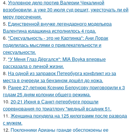
4.
Уголовное дело против Валерии Чекалиной
возобновили, а уже 30 июля суд решит, ужесточать ли ей
меру пресечения.
5.
Единственной внучке легендарного модельера
Валентина юдашкина исполнилось 4 года.
6.
"Сексуальность - это не Картинка": Ани Лорак
поделилась мыслями о привлекательности и
сексуальности.
7.
"У Меня Глаз Дёргался": MIA Boyka впервые
рассказала о личной жизни.
8.
На одной из заправок Петербурга конфликт из-за
места в очереди за бензином дошёл до ножа.
9.
Ранее 27-летнюю Ксению Белоусову приговорили к 3
годам 25 дням колонии общего режима.
10.
20-21 Июня в Санкт-петербурге прошли
соревнования по триатлону "медный всадник 51.
11.
Женщина похудела на 125 килограмм после развода
с мужем.
12.
Поклонники Арианы гранде обеспокоены ее