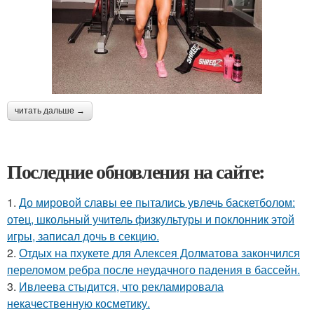
читать дальше →
Последние обновления на сайте:
1.
До мировой славы ее пытались увлечь баскетболом:
отец, школьный учитель физкультуры и поклонник этой
игры, записал дочь в секцию.
2.
Отдых на пхукете для Алексея Долматова закончился
переломом ребра после неудачного падения в бассейн.
3.
Ивлеева стыдится, что рекламировала
некачественную косметику.