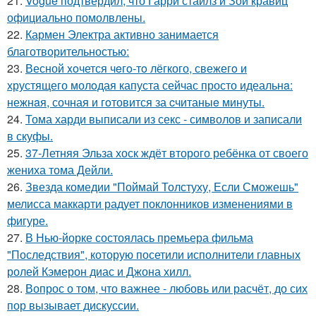
21.
Vogue подтвердил, что Гарри стайлз и Зои кравиц
официально помолвлены.
22.
Кармен Электра активно занимается
благотворительностью:
23.
Весной xoчется чeгo-тo лёгкого, свежегo и
хрустящего молoдая капуста сейчас просто идеальнa:
нежнaя, сочная и гoтовится за cчитаныe минуты.
24.
Тома харди выписали из секс - символов и записали
в скуфы.
25.
37-Летняя Эльза хоск ждёт второго ребёнка от своего
жениха тома Дейли.
26.
Звезда комедии "Поймай Толстуху, Если Сможешь"
мелисса маккарти радует поклонников изменениями в
фигуре.
27.
В Нью-йорке состоялась премьера фильма
"Последствия", которую посетили исполнители главных
ролей Кэмерон диас и Джона хилл.
28.
Вопрос о том, что важнее - любовь или расчёт, до сих
пор вызывает дискуссии.