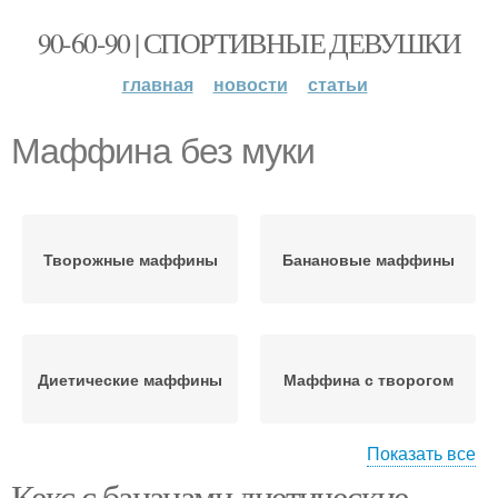
90-60-90 | СПОРТИВНЫЕ ДЕВУШКИ
главная
новости
статьи
Маффина без муки
Творожные маффины
Банановые маффины
Диетические маффины
Маффина с творогом
Показать все
Кекс с бананами диетические.
Яблочно-творожные