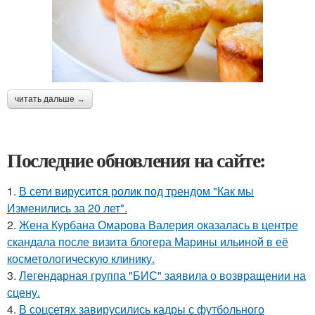
читать дальше →
Последние обновления на сайте:
1.
В сети вирусится ролик под трендом "Как мы
Изменились за 20 лет".
2.
Жена Курбана Омарова Валерия оказалась в центре
скандала после визита блогера Марины ильиной в её
косметологическую клинику.
3.
Легендарная группа "БИС" заявила о возвращении на
сцену.
4.
В соцсетях завирусились кадры с футбольного