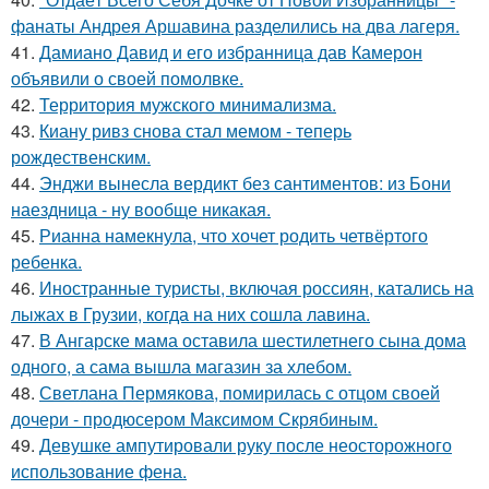
фанаты Андрея Аршавина разделились на два лагеря.
41.
Дамиано Давид и его избранница дав Камерон
объявили о своей помолвке.
42.
Территория мужского минимализма.
43.
Киану ривз снова стал мемом - теперь
рождественским.
44.
Энджи вынесла вердикт без сантиментов: из Бони
наездница - ну вообще никакая.
45.
Рианна намекнула, что хочет родить четвёртого
ребенка.
46.
Иностранные туристы, включая россиян, катались на
лыжах в Грузии, когда на них сошла лавина.
47.
В Ангарске мама оставила шестилетнего сына дома
одного, а сама вышла магазин за хлебом.
48.
Светлана Пермякова, помирилась с отцом своей
дочери - продюсером Максимом Скрябиным.
49.
Девушке ампутировали руку после неосторожного
использование фена.