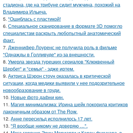
стадиона, где на трибуне сидит мужчина, похожий на
Владимира Ильича.
5.
"Ошиблась с пластикой!
6.
Специальное сканирование в формате 3D помогло
специалистам раскрыть любопытный анатомический
факт.
7.
Дженнифер Лоуренс не получила роль в фильме
"Однажды в Голливуде" из-за внешности.
8.
Умерла звезда турецких сериалов "Клюквенный
Щербет" и "семья" - эдже иртем.
9.
Актриса Шэрон стоун оказалась в критической
ситуации, когда медики выявили у нее подозрительное
новообразование в груди.
10.
Новые фото дафни кин.
11.
Магия минимализма: Ирина шейк покорила критиков
лаконичным образом от The Row.
12.
Анне пересильд исполнилось 17 лет.
13.
"Я вообще никому не доверяю …".
14.
Мега горячие Эрин Мориарти и Карен фукухара, в