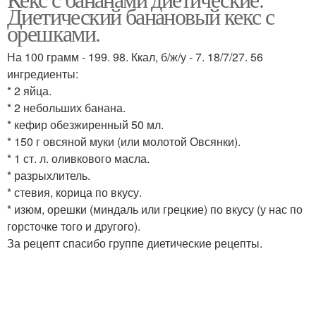
Бисквит без муки
Диетический банановый кекс с
маффины
орешками.
На 100 грамм - 199. 98. Ккал, б/ж/у - 7. 18/7/27. 56
ингредиенты:
Шоколадные маффины
Маффина с бананом
* 2 яйца.
* 2 небольших банана.
* кефир обезжиренный 50 мл.
* 150 г овсяной муки (или молотой Овсянки).
Маффина из овсяной
Маффина из творога
* 1 ст. л. оливкового масла.
муки
* разрыхлитель.
* стевия, корица по вкусу.
* изюм, орешки (миндаль или грецкие) по вкусу (у нас по
горсточке того и другого).
Морковные маффины
Маффины в кружке
За рецепт спасибо группе диетические рецепты.