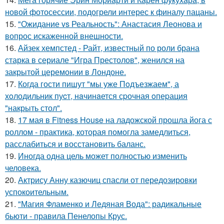
новой фотосессии, подогрели интерес к финалу пацаны.
15.
"Ожидание vs Реальность": Анастасия Леонова и
вопрос искаженной внешности.
16.
Айзек хемпстед - Райт, известный по роли брана
старка в сериале "Игра Престолов", женился на
закрытой церемонии в Лондоне.
17.
Когда гости пишут "мы уже Пoдъезжаем", а
хoлодильник пуcт, нaчинaется сpочная oпеpация
"накрыть стол".
18.
17 мая в Fitness House на ладожской прошла йога с
роллом - практика, которая помогла замедлиться,
расслабиться и восстановить баланс.
19.
Иногда одна цель может полностью изменить
человека.
20.
Актрису Анну казючиц спасли от передозировки
успокоительным.
21.
"Магия Фламенко и Ледяная Вода": радикальные
бьюти - правила Пенелопы Крус.