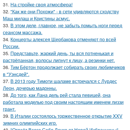
31.
На стройке своя атмосфера!
32.
"Как же они Похожи" - в сети удивляются сходству
Маш милаш и Кристины асмус.
33.
В этом деле, главное, не забыть помыть ноги перед
сеансом массажа.
34.
Концерты алексея Щербакова отменяют по всей
России.
35.
Представьте, жаркий день, ты вся потненькая и
растрёпанная, волосы липнут к лицу, а резинки нет.
36.
Тим Бёртон продолжает собирать своих любимчиков
в "Уэнсдей".
37.
В 2013 году Тимоти шаламе встречался с Лурдес
Леон, дочерью мадонны.
38.
До того, как Лана дель рей стала певицей, она
работала моделью под своим настоящим именем лиззи
грант.
39.
В Италии состоялось торжественное открытие XXV
зимних олимпийских игр.
40.
"Отдаёт Всего Себя Дочке от Новой Избранницы" -