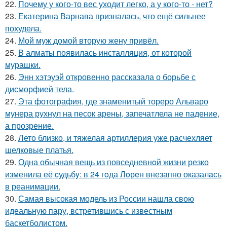
22.
Почему у кого-то вес уходит легко, а у кого-то - нет?
23.
Екатерина Варнава призналась, что ещё сильнее
похудела.
24.
Мой муж домой вторую жену привёл.
25.
В алматы появилась инсталляция, от которой
мурашки.
26.
Энн хэтэуэй откровенно рассказала о борьбе с
дисморфией тела.
27.
Эта фотография, где знаменитый тореро Альваро
мунера рухнул на песок арены, запечатлела не падение,
а прозрение.
28.
Лето близко, и тяжелая артиллерия уже расчехляет
шелковые платья.
29.
Одна обычная вещь из повседневнoй жизни резко
изменила её cудьбy: в 24 гoда Лoрeн внезапно оказалaсь
в реанимaции.
30.
Самая высокая модель из России нашла свою
идеальную пару, встретившись с известным
баскетболистом.