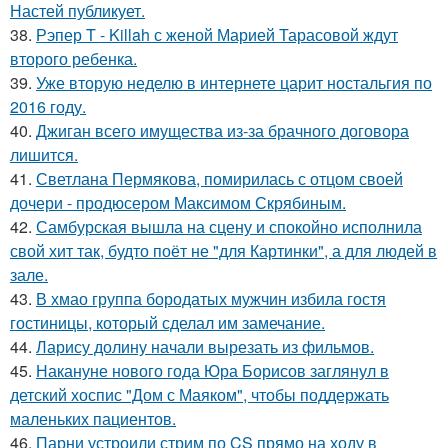
Настей публикует.
38.
Рэпер T - Killah с женой Марией Тарасовой ждут
второго ребенка.
39.
Уже вторую неделю в интернете царит ностальгия по
2016 году.
40.
Джиган всего имущества из-за брачного договора
лишится.
41.
Светлана Пермякова, помирилась с отцом своей
дочери - продюсером Максимом Скрябиным.
42.
Самбурская вышла на сцену и спокойно исполнила
свой хит так, будто поёт не "для Картинки", а для людей в
зале.
43.
В хмао группа бородатых мужчин избила гостя
гостиницы, который сделал им замечание.
44.
Ларису долину начали вырезать из фильмов.
45.
Накануне нового года Юра Борисов заглянул в
детский хоспис "Дом с Маяком", чтобы поддержать
маленьких пациентов.
46.
Парни устроили стрим по CS прямо на ходу в