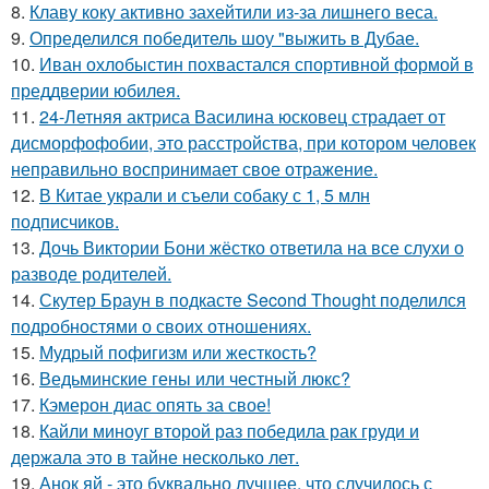
8.
Клаву коку активно захейтили из-за лишнего веса.
9.
Определился победитель шоу "выжить в Дубае.
10.
Иван охлобыстин похвастался спортивной формой в
преддверии юбилея.
11.
24-Летняя актриса Василина юсковец страдает от
дисморфофобии, это расстройства, при котором человек
неправильно воспринимает свое отражение.
12.
В Китае украли и съели собаку с 1, 5 млн
подписчиков.
13.
Дочь Виктории Бони жёстко ответила на все слухи о
разводе родителей.
14.
Скутер Браун в подкасте Second Thought поделился
подробностями о своих отношениях.
15.
Мудрый пофигизм или жесткость?
16.
Ведьминские гены или честный люкс?
17.
Кэмерон диас опять за свое!
18.
Кайли миноуг второй раз победила рак груди и
держала это в тайне несколько лет.
19.
Анок яй - это буквально лучшее, что случилось с