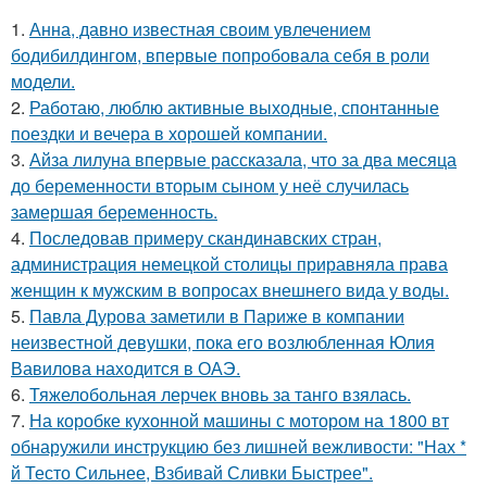
1.
Анна, давно известная своим увлечением
бодибилдингом, впервые попробовала себя в роли
модели.
2.
Работаю, люблю активные выходные, спонтанные
поездки и вечера в хорошей компании.
3.
Айза лилуна впервые рассказала, что за два месяца
до беременности вторым сыном у неё случилась
замершая беременность.
4.
Последовав примеру скандинавских стран,
администрация немецкой столицы приравняла права
женщин к мужским в вопросах внешнего вида у воды.
5.
Павла Дурова заметили в Париже в компании
неизвестной девушки, пока его возлюбленная Юлия
Вавилова находится в ОАЭ.
6.
Тяжелобольная лерчек вновь за танго взялась.
7.
На коробке кухонной машины с мотором на 1800 вт
обнаружили инструкцию без лишней вежливости: "Нах *
й Тесто Сильнее, Взбивай Сливки Быстрее".