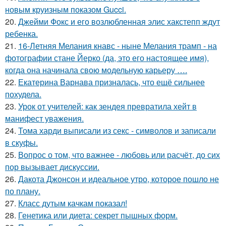
новым круизным показом Gucci.
20.
Джейми Фокс и его возлюбленная элис хакстепп ждут
ребенка.
21.
16-Летняя Мелания кнавс - ныне Мелания трамп - на
фотографии стане Йерко (да, это его настоящее имя),
когда она начинала свою модельную карьеру ….
22.
Екатерина Варнава призналась, что ещё сильнее
похудела.
23.
Урок от учителей: как зендея превратила хейт в
манифест уважения.
24.
Тома харди выписали из секс - символов и записали
в скуфы.
25.
Вопрос о том, что важнее - любовь или расчёт, до сих
пор вызывает дискуссии.
26.
Дакота Джонсон и идеальное утро, которое пошло не
по плану.
27.
Класс дутым качкам показал!
28.
Генетика или диета: секрет пышных форм.