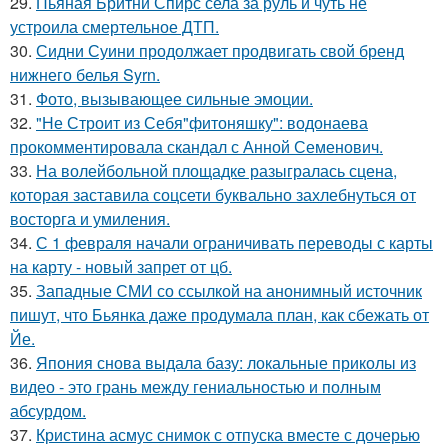
29.
Пьяная Бритни Спирс села за руль и чуть не
устроила смертельное ДТП.
30.
Сидни Суини продолжает продвигать свой бренд
нижнего белья Syrn.
31.
Фото, вызывающее сильные эмоции.
32.
"Не Строит из Себя"фитоняшку": водонаева
прокомментировала скандал с Анной Семенович.
33.
На волейбольной площадке разыгралась сцена,
которая заставила соцсети буквально захлебнуться от
восторга и умиления.
34.
С 1 февраля начали ограничивать переводы с карты
на карту - новый запрет от цб.
35.
Западные СМИ со ссылкой на анонимный источник
пишут, что Бьянка даже продумала план, как сбежать от
Йе.
36.
Япония снова выдала базу: локальные приколы из
видео - это грань между гениальностью и полным
абсурдом.
37.
Кристина асмус снимок с отпуска вместе с дочерью