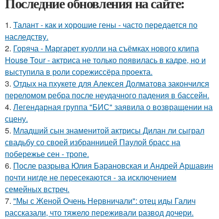
Последние обновления на сайте:
1.
Талант - как и хорошие гены - часто передается по
наследству.
2.
Горяча - Маргарет куолли на съёмках нового клипа
House Tour - актриса не только появилась в кадре, но и
выступила в роли сорежиссёра проекта.
3.
Отдых на пхукете для Алексея Долматова закончился
переломом ребра после неудачного падения в бассейн.
4.
Легендарная группа "БИС" заявила о возвращении на
сцену.
5.
Младший сын знаменитой актрисы Дилан ли сыграл
свадьбу со своей избранницей Паулой брасс на
побережье сен - тропе.
6.
После разрыва Юлия Барановская и Андрей Аршавин
почти нигде не пересекаются - за исключением
семейных встреч.
7.
"Мы с Женой Очень Нервничали": отец иды Галич
рассказали, что тяжело переживали развод дочери.