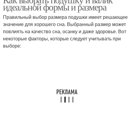
Подушка для сна
идеальной формы и размера
подушки
Правильный выбор размера подушки имеет решающее
значение для хорошего сна. Выбранный размер может
Наполнитель для
Наполнители для
повлиять на качество сна, осанку и даже здоровье. Вот
подушек
одеяла
некоторые факторы, которые следует учитывать при
выборе:
Подушки для сна
Подушка по высоте
Ортопедическая
Анатомическая подушка
подушка