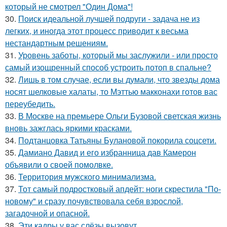
который не смотрел "Один Дома"!
30.
Поиск идеальной лучшей подруги - задача не из
легких, и иногда этот процесс приводит к весьма
нестандартным решениям.
31.
Уровень заботы, который мы заслужили - или просто
самый изощренный способ устроить потоп в спальне?
32.
Лишь в том случае, если вы думали, что звезды дома
носят шелковые халаты, то Мэттью макконахи готов вас
переубедить.
33.
В Москве на премьере Ольги Бузовой светская жизнь
вновь зажглась яркими красками.
34.
Подтанцовка Татьяны Булановой покорила соцсети.
35.
Дамиано Давид и его избранница дав Камерон
объявили о своей помолвке.
36.
Территория мужского минимализма.
37.
Тот самый подростковый апдейт: ноги скрестила "По-
новому" и сразу почувствовала себя взрослой,
загадочной и опасной.
38.
Эти кадры у вас слёзы вызовут.