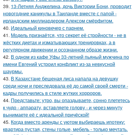
39.
13-Летняя Анджелина, дочь Виктории Бони, проводит
новогодние каникулы в Таиланде вместе с папой -
ирландским миллиардером Алексом смёрфитом.
40.
Идеальный киновечер с парнем.
41.
Модель признаётся, что секрет её стройности - не в
жёстких диетах и изматывающих тренировках, а в
регулярном движении и осознанном образе жизни.
42.
В одном из кафе Уфы 33-летний пьяный мужчина по
имени Евгений устроил конфликт из-за невкусной
шаурмы.
43.
В Казахстане бешеная лиса напала на девушку
среди ночи и преследовала её до самой своей смерти -
кадры получились в стиле жутких хорроров.
44.
Представьте: утро, вы опаздываете, сонно плететесь
к чудо - аппарату, вставляете голову - и через минуту
вынимаете её с идеальной причёской!
45.
Когда вместо аренды с уютом выбираешь ипотеку:
квартира пустая, стены голые, мебель - только мечтать.