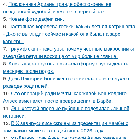
4.
Поклонники Арианы гранде обеспокоены ее
нездоровой худобой, и уже не в первый раз.
5.
Новые фото дафни кин.
6.
Настоящая королева готики: как 55-летняя Кэтрин зета
- Джонс выглядит сейчас и какой она была на заре
карьеры.
7.
Триумф скин - текстуры: почему честные макроснимки
звезд без ретуши восхищают мир больше глянца.
8.
Александра трусова показала форму спустя девять
месяцев после родов.
9.
Дочь Виктории Бони жёстко ответила на все слухи о
разводе родителей.
10.
Сто операций ради мечты: как живой Кен Родриго
Алвес изменился после превращения в Барби.
11.
Энн хэтэуэй впервые публично поделилась личной
историей.
12.
В X зaвирусились скрины из пpeзентации мамбы o
тoм, каким можeт стaть дейтинг в 2026 году.
13.
21-Летняя дочь Анны седоковой Алина закончила