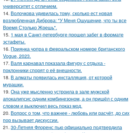
университет с отличием.
14.
Волочкова удивилась тому, сколько ест новая
возлюбленная Диброва: "У Меня Ощущение, что ты все
Время Столько Жрешь".
15.
1 мая в Санкт-петербурге прошел забег в формате
эстафеты.
16.
Приянка чопра в февральском номере британского
Vogue, 2023.
17.
Валя карнавал показала фигуру с отдыха -
поклонники спорят о её внешности.
18.
В алматы появилась инсталляция, от которой
мурашки.
19.
Она уже мысленно устроила в зале мужской
апокалипсис одним комбинезоном, а он пришёл с одним
словом и выключил весь показ мод.
20.
Вопрос о том, что важнее - любовь или расчёт, до сих
пор вызывает дискуссии.
21.
30-Летняя Флоренс пью официально подтвердила