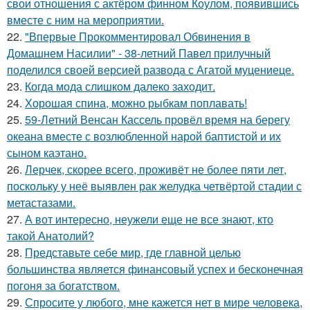
свои отношения с актёром финном Коулом, появившись
вместе с ним на мероприятии.
22.
"Впервые Прокомментировал Обвинения в
Домашнем Насилии" - 38-летний Павел прилучный
поделился своей версией развода с Агатой муцениеце.
23.
Когда мода слишком далеко заходит.
24.
Хорошая спина, можно рыбкам поплавать!
25.
59-Летний Венсан Кассель провёл время на берегу
океана вместе с возлюбленной нарой баптистой и их
сыном каэтано.
26.
Лерчек, скорее всего, проживёт не более пяти лет,
поскольку у неё выявлен рак желудка четвёртой стадии с
метастазами.
27.
А вот интересно, неужели еще не все знают, кто
такой Анатолий?
28.
Представьте себе мир, где главной целью
большинства является финансовый успех и бесконечная
погоня за богатством.
29.
Спросите у любого, мне кажется нет в мире человека,