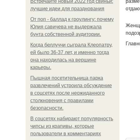
разме
Встречайте новый 2022 год свиньи:
отдаю
лучшие идеи для празднования
От поп - баллад к гроулингу: почему
Женщи
Юлия савичева не выдержала
подоз
бунта собственной аудитории.
Главн
Когда беллуччи сыграла Клеопатру,
ей было 36-37 лет, и именно тогда
она находилась на вершине
карьеры.
Пышная посетительница парка
развлечений устроила обсуждение
в соцсетях после неожиданного
столкновения с правилами
безопасности.
В соцсетях набирают популярность
чипсы из крапивы, которые
пользователи в комментариях