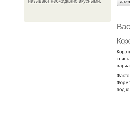
называют неожиданно вкусными.
читат
Вас
Кор
Корот
сочет
вариа
Факто
Форма
подче