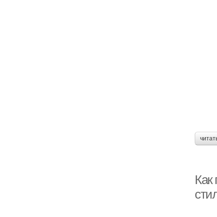
читат
Как
сти