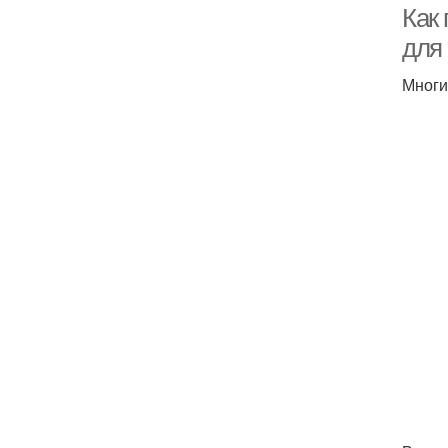
Как 
для
Многи