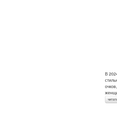
В 202
стиль
очков
женщи
читат