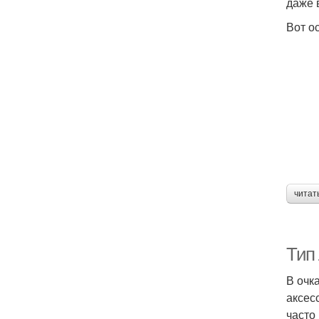
даже 
Вот о
читат
Тип
В очк
аксес
часто