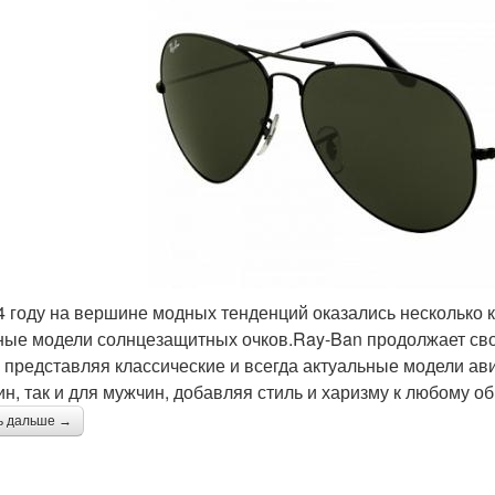
4 году на вершине модных тенденций оказались несколько
ные модели солнцезащитных очков.Ray-Ban продолжает св
, представляя классические и всегда актуальные модели ави
н, так и для мужчин, добавляя стиль и харизму к любому об
ь дальше →