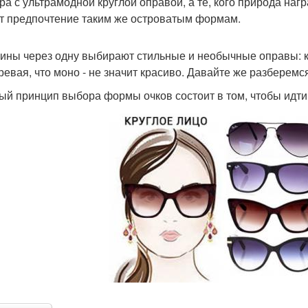
ра с ультрамодной круглой оправой, а те, кого природа на
т предпочтение таким же островатым формам.
ны через одну выбирают стильные и необычные оправы: кр
ревая, что моно - не значит красиво. Давайте же разберемся
ый принцип выбора формы очков состоит в том, чтобы идти 