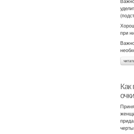
Важно
удели
(подс
Хорош
при н
Важно
необх
читат
Как
очк
Приня
женщи
прида
черты