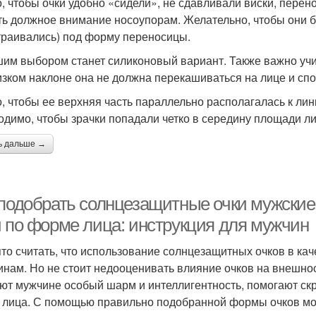
, чтобы очки удобно «сидели», не сдавливали виски, перен
ть должное внимание носоупорам. Желательно, чтобы они 
траивались) под форму переносицы.
им выбором станет силиконовый вариант. Также важно уч
изком наклоне она не должна перекашиваться на лице и спол
, чтобы ее верхняя часть параллельно располагалась к лин
одимо, чтобы зрачки попадали четко в середину площади ли
ь дальше →
 подобрать солнцезащитные очки мужские
и по форме лица: инструкция для мужчин
то считать, что использование солнцезащитных очков в кач
нам. Но не стоит недооценивать влияние очков на внешно
ют мужчине особый шарм и интеллигентность, помогают ск
 лица. С помощью правильно подобранной формы очков мо