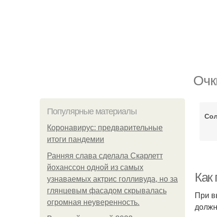
Очк
Популярные материалы
Со
Коронавирус: предварительные
итоги пандемии
Ранняя слава сделала Скарлетт
йоханссон одной из самых
Как
узнаваемых актрис голливуда, но за
глянцевым фасадом скрывалась
При в
огромная неуверенность.
должн