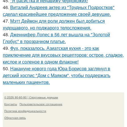
45.
"Я расистка и ненавижу чернокожих!
46.
Виталий Андреев актер из "Трудных Подростков"
сделал красивейшее предложение своей девушке.
47.
Мэтт Деймон для роли должен был добиться
худощавого, но поджарого телосложения.
48.
Дженнифер Лопес в 56 лет вышла на "Золотой
Глобус" в прозрачном платье.
49.
Фух, показалось. Азиатская кухня - это как
приключение для вкусовых рецепторов: острое, сладкое,
кислое и соленое в одном флаконе!
50.
Накануне нового года Юра Борисов заглянул в
детский хоспис "Дом с Маяком", чтобы поддержать
маленьких пациентов.
© 2026 90-60-90 | Спортивные девушки
Контакты
Пользовательское соглашение
Политика конфидециальности
Обратная связь