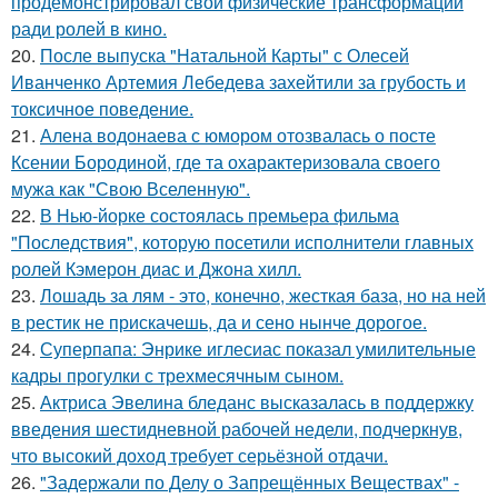
продемонстрировал свои физические трансформации
ради ролей в кино.
20.
После выпуска "Натальной Карты" с Олесей
Иванченко Артемия Лебедева захейтили за грубость и
токсичное поведение.
21.
Алена водонаева с юмором отозвалась о посте
Ксении Бородиной, где та охарактеризовала своего
мужа как "Свою Вселенную".
22.
В Нью-йорке состоялась премьера фильма
"Последствия", которую посетили исполнители главных
ролей Кэмерон диас и Джона хилл.
23.
Лошадь за лям - это, конечно, жесткая база, но на ней
в рестик не прискачешь, да и сено нынче дорогое.
24.
Суперпапа: Энрике иглесиас показал умилительные
кадры прогулки с трехмесячным сыном.
25.
Актриса Эвелина бледанс высказалась в поддержку
введения шестидневной рабочей недели, подчеркнув,
что высокий доход требует серьёзной отдачи.
26.
"Задержали по Делу о Запрещённых Веществах" -