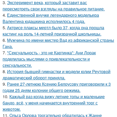
3.
Эксперимент века, который заставит вас
пересмотреть свои взгляды на правильное питание.
4.
Единственной внучке легендарного модельера
Валентина юдашкина исполнилось 4 года.
5.
Актрисе плаксы мертл было 37, когда она прошла
кастинг на роль 14-летней призрачной школьницы.
6.
Мужчина по имени мистер Вад из африканской страны
Гана.
7.
"Сексуальность - это не Картинка": Ани Лорак
поделилась мыслями о привлекательности и
сексуальности.
8.
История бывшей гимнастки и модели юлии Реутовой
драматический оборот приняла.
9.
Ранее 27-летнюю Ксению Белоусову приговорили к 3
годам 25 дням колонии общего режима.
10.
Каждый раз когда вижу летние топы и маленькие
бандо, всё, у меня начинается внутренний торг с
животом.
11.
Ольга Орлова трогательно обратилась к Жанне