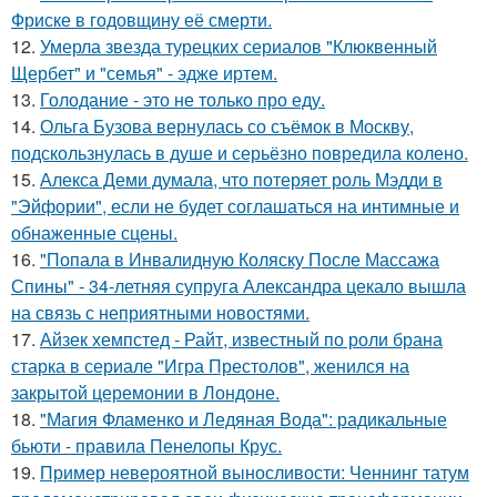
Фриске в годовщину её смерти.
12.
Умерла звезда турецких сериалов "Клюквенный
Щербет" и "семья" - эдже иртем.
13.
Голодание - это не только про еду.
14.
Ольга Бузова вернулась со съёмок в Москву,
подскользнулась в душе и серьёзно повредила колено.
15.
Алекса Деми думала, что потеряет роль Мэдди в
"Эйфории", если не будет соглашаться на интимные и
обнаженные сцены.
16.
"Попала в Инвалидную Коляску После Массажа
Спины" - 34-летняя супруга Александра цекало вышла
на связь с неприятными новостями.
17.
Айзек хемпстед - Райт, известный по роли брана
старка в сериале "Игра Престолов", женился на
закрытой церемонии в Лондоне.
18.
"Магия Фламенко и Ледяная Вода": радикальные
бьюти - правила Пенелопы Крус.
19.
Пример невероятной выносливости: Ченнинг татум