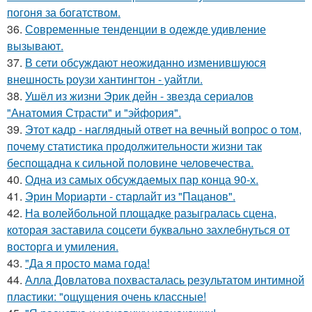
погоня за богатством.
36.
Современные тенденции в одежде удивление
вызывают.
37.
В сети обсуждают неожиданно изменившуюся
внешность роузи хантингтон - уайтли.
38.
Ушёл из жизни Эрик дейн - звезда сериалов
"Анатомия Страсти" и "эйфория".
39.
Этот кадр - наглядный ответ на вечный вопрос о том,
почему статистика продолжительности жизни так
беспощадна к сильной половине человечества.
40.
Одна из самых обсуждаемых пар конца 90-х.
41.
Эрин Мориарти - старлайт из "Пацанов".
42.
На волейбольной площадке разыгралась сцена,
которая заставила соцсети буквально захлебнуться от
восторга и умиления.
43.
"Да я просто мама года!
44.
Алла Довлатова похвасталась результатом интимной
пластики: "ощущения очень классные!