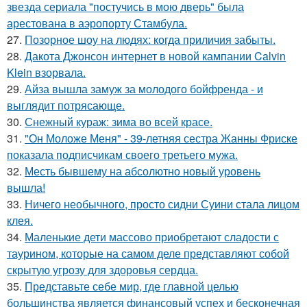
звезда сериала "постучись в мою дверь" была
арестована в аэропорту Стамбула.
27.
Позорное шоу на людях: когда приличия забыты.
28.
Дакота Джонсон интернет в новой кампании Calvin
Klein взорвала.
29.
Айза вышла замуж за молодого бойфренда - и
выглядит потрясающе.
30.
Снежный кураж: зима во всей красе.
31.
"Он Моложе Меня" - 39-летняя сестра Жанны Фриске
показала подписчикам своего третьего мужа.
32.
Месть бывшему на абсолютно новый уровень
вышла!
33.
Ничего необычного, просто сидни Суини стала лицом
клея.
34.
Маленькие дети массово приобретают сладости с
таурином, которые на самом деле представляют собой
скрытую угрозу для здоровья сердца.
35.
Представьте себе мир, где главной целью
большинства является финансовый успех и бесконечная