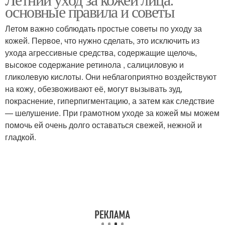
Крем для лица
Солнцезащитный кушон
основные правила и советы
Летом важно соблюдать простые советы по уходу за
кожей. Первое, что нужно сделать, это исключить из
Солнцезащитный крем-
ухода агрессивные средства, содержащие щелочь,
Крем для тела
гель
высокое содержание ретинола , салициловую и
гликолевую кислоты. Они неблагоприятно воздействуют
на кожу, обезвоживают её, могут вызывать зуд,
покраснение, гиперпигментацию, а затем как следствие
— шелушение. При грамотном уходе за кожей мы можем
помочь ей очень долго оставаться свежей, нежной и
гладкой.