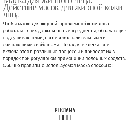
Кефирная маска
Маска из картофеля
Действие масок для жирной кожи
лица
Чтобы маски для жирной, проблемной кожи лица
Маска с
работали, в них должны быть ингредиенты, обладающие
лекарственными
Банановая маска
подсушивающими, противовоспалительными и
травами
очищающими свойствами. Попадая в клетки, они
включаются в различные процессы и приводят их в
порядок при регулярном применении подобных средств.
Маска с алоэ
Маска на основе
Обычно правильно используемая маска способна: