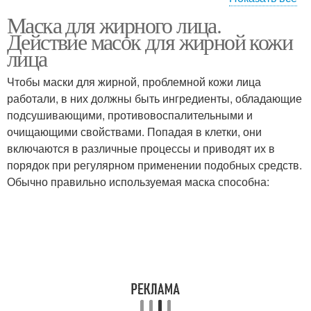
Маска для жирного лица.
Кефирная маска
Маска из картофеля
Действие масок для жирной кожи
лица
Чтобы маски для жирной, проблемной кожи лица
работали, в них должны быть ингредиенты, обладающие
Овсяная маска
Банановая маска
подсушивающими, противовоспалительными и
очищающими свойствами. Попадая в клетки, они
включаются в различные процессы и приводят их в
порядок при регулярном применении подобных средств.
Маска с алоэ
Маска на основе
Обычно правильно используемая маска способна: