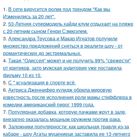
1.
В сети вирусится ролик под трендом "Как мы
Изменились за 20 лет".
2.
53-Летняя супермодель хайди клум отдыхает на пляже
с 20-летним сыном Генри Сэмюэлем.
3.
Александра Трусова и Макар Игнатов получили
множество предложений сняться в реалити-шоу - от
романтических до экстремальных.
4.
Такая "Одиссея" может и не получить 99% "свежести"
от критиков, зато мужская аудитория уже поставила
фильму 10 из 10.
5.
С * ксуализация в спорте всё.
6.
Актриса Дженнифер кулидж обрела мировую
известность после исполнения роли мамы стиффлера в
комедии американский пирог 1999 года.
7.
Популярная добавка, которую пачками жрут в зале,
внезапно оказалась мощным оружием против рака.
8.
Заложники популярности: как школьная травля из-за
кабаре - шоу Агаты муцениеце заставила ее 13-летнего