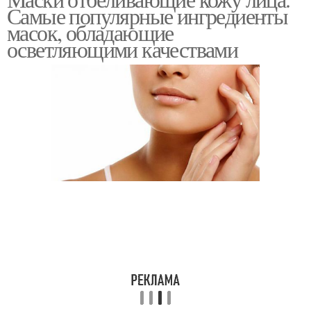
Морковная маска
Самые популярные ингредиенты
условиях
масок, обладающие
осветляющими качествами
Куркума для загара