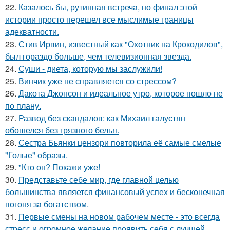
22.
Казалось бы, рутинная встреча, но финал этой
истории просто перешел все мыслимые границы
адекватности.
23.
Стив Ирвин, известный как "Охотник на Крокодилов",
был гораздо больше, чем телевизионная звезда.
24.
Суши - диета, которую мы заслужили!
25.
Винчик уже не справляется со стрессом?
26.
Дакота Джонсон и идеальное утро, которое пошло не
по плану.
27.
Развод без скандалов: как Михаил галустян
обошелся без грязного белья.
28.
Сестра Бьянки цензори повторила её самые смелые
"Голые" образы.
29.
"Кто он? Покажи уже!
30.
Представьте себе мир, где главной целью
большинства является финансовый успех и бесконечная
погоня за богатством.
31.
Первые смены на новом рабочем месте - это всегда
стресс и огромное желание проявить себя с лучшей