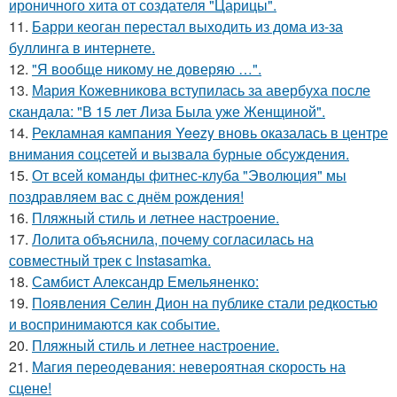
ироничного хита от создателя "Царицы".
11.
Барри кеоган перестал выходить из дома из-за
буллинга в интернете.
12.
"Я вообще никому не доверяю …".
13.
Мария Кожевникова вступилась за авербуха после
скандала: "В 15 лет Лиза Была уже Женщиной".
14.
Рекламная кампания Yeezy вновь оказалась в центре
внимания соцсетей и вызвала бурные обсуждения.
15.
От всей команды фитнес-клуба "Эволюция" мы
поздравляем вас с днём рождения!
16.
Пляжный стиль и летнее настроение.
17.
Лолита объяснила, почему согласилась на
совместный трек с Instasamka.
18.
Самбист Александр Емельяненко:
19.
Появления Селин Дион на публике стали редкостью
и воспринимаются как событие.
20.
Пляжный стиль и летнее настроение.
21.
Магия переодевания: невероятная скорость на
сцене!