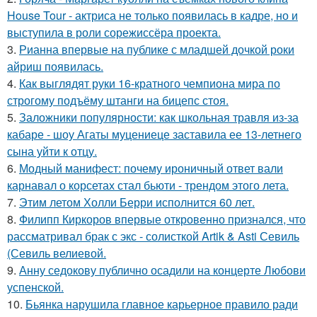
House Tour - актриса не только появилась в кадре, но и
выступила в роли сорежиссёра проекта.
3.
Рианна впервые на публике с младшей дочкой роки
айриш появилась.
4.
Как выглядят руки 16-кратного чемпиона мира по
строгому подъёму штанги на бицепс стоя.
5.
Заложники популярности: как школьная травля из-за
кабаре - шоу Агаты муцениеце заставила ее 13-летнего
сына уйти к отцу.
6.
Модный манифест: почему ироничный ответ вали
карнавал о корсетах стал бьюти - трендом этого лета.
7.
Этим летом Холли Берри исполнится 60 лет.
8.
Филипп Киркоров впервые откровенно признался, что
рассматривал брак с экс - солисткой Artik & Asti Севиль
(Севиль велиевой.
9.
Анну седокову публично осадили на концерте Любови
успенской.
10.
Бьянка нарушила главное карьерное правило ради