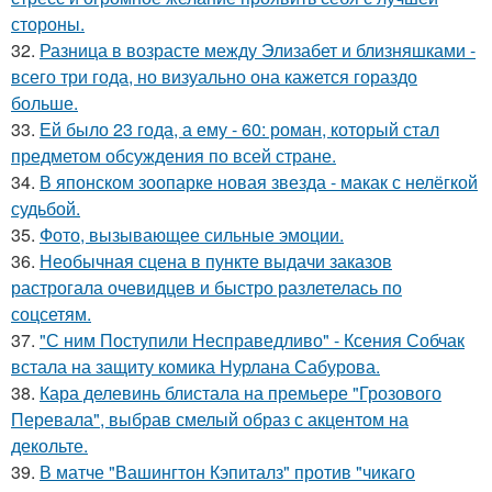
стороны.
32.
Разница в возрасте между Элизабет и близняшками -
всего три года, но визуально она кажется гораздо
больше.
33.
Ей было 23 года, а ему - 60: роман, который стал
предметом обсуждения по всей стране.
34.
В японском зоопарке новая звезда - макак с нелёгкой
судьбой.
35.
Фото, вызывающее сильные эмоции.
36.
Необычная сцена в пункте выдачи заказов
растрогала очевидцев и быстро разлетелась по
соцсетям.
37.
"С ним Поступили Несправедливо" - Ксения Собчак
встала на защиту комика Нурлана Сабурова.
38.
Кара делевинь блистала на премьере "Грозового
Перевала", выбрав смелый образ с акцентом на
декольте.
39.
В матче "Вашингтон Кэпиталз" против "чикаго