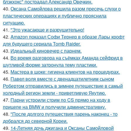
блэкхокс" пострадал Александр Овечкин.
40.
Оксана Самойлова решила разом пресечь слухи о
пластических операциях и публично прояснила
ситуацию.
41.
"Это ужасающе и разрушительно!
42.
Amazon показал Софи Тернер в образе Лары крофт
для будущего сериала Tomb Raider.
43.
Идеальный киновечер с парнем.
44.
Во время разговора на съёмках Аманда сейфрид в
шутливой форме затронула тему пластики.
45.
Мастера в шоке: гигиена клиентов на процедурах.
46.
Павел воля вместе с двенадцатилетним сыном
Робертом отправились в зимнее путешествие в самый
холодный регион земли - приветливую Якутию.
47.
Парни устроили стрим по CS прямо на ходу в
прицепе на BMW и получили административку.
48.
"После долгого путешествия парень наконец - то
добрался до северной Кореи.
49.
14-Летняя дочь джигана и Оксаны Самойловой