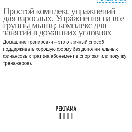
Простой комплекс упражнений
Упражнения для
Упражнения для
для взрослых. Упражнения на все
плечевого пояса
туловища
группы мышц: комплекс для
занятий в домашних условиях
Домашние тренировки – это отличный способ
Упражнения для ног
Упражнения для пресса
поддерживать хорошую форму без дополнительных
финансовых трат (на абонемент в спортзал или покупку
тренажеров).
Упражнения для
Упражнения на растяжку
здоровья