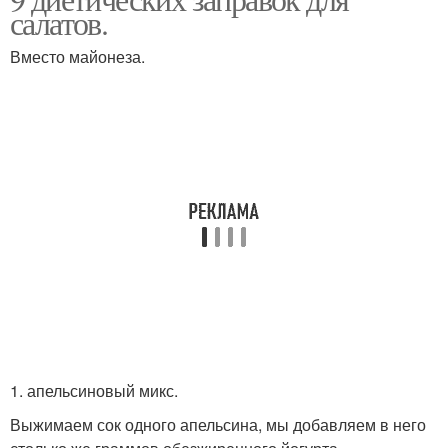
Заправки на основе
Заправки с лимоном
салатов.
Вместо майонеза.
Лимонная заправка
Заправка с медом
Заправка с йогуртом
Заправка с базиликом
Заправка с фетой
1. апельсиновый микс.
Выжимаем сок одного апельсина, мы добавляем в него