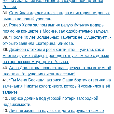
жизни Анастасии Волочковой, заслуженной артистки
России.
36.
Семейная идиллия александра и виктории петровых
вышла на новый уровень.
37.
Рэпер Xzibit залпом выпил целую бутылку водяры
прямо на концерте в Москве, зал одобрительно загудел.
38.
"После 40 лет Волшебных Таблеток не Существует", -
открыто заявила Екатерина Климова.
39.
Джейсон стэтхем и рози хантингтон - уайтли, как и
многие другие звёзды, проводят отпуск вместе с детьми
на горнолыжном курорте в Альпах.
40.
Алла Довлатова похвасталась результатом интимной
пластики: "ощущения очень классные!
41.
"Ты Меня Бесишь": актриса Саша бортич ответила на
замечания Никиты кологривого, который усомнился в её
таланте.
42.
Лариса долина под угрозой потери загородной
недвижимости.
43.
Личная жизнь на паузе: как дети нарушают самые