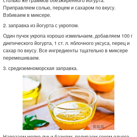
столько же граммов обезжиренного йогурта.
Приправляем солью, перцем и сахаром по вкусу.
Взбиваем в миксере.
2. заправка из йогурта с укропом.
Один пучок укропа хорошо измельчаем, добавляем 100 г
диетического йогурта, 1 ст. л. яблочного уксуса, перец и
сахар по вкусу. Все ингредиенты тщательно в миксере
перемешиваем.
3. средиземноморская заправка.
Нарезаем мелко лук и базилик, поливаем соком одного