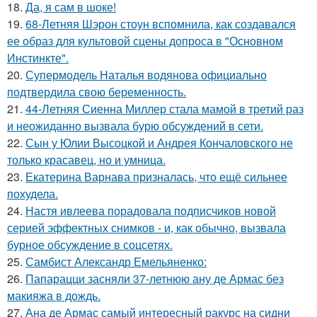
18.
Да, я сам в шоке!
19.
68-Летняя Шэрон стоун вспомнила, как создавался
ее образ для культовой сцены допроса в "Основном
Инстинкте".
20.
Супермодель Наталья водянова официально
подтвердила свою беременность.
21.
44-Летняя Сиенна Миллер стала мамой в третий раз
и неожиданно вызвала бурю обсуждений в сети.
22.
Сын у Юлии Высоцкой и Андрея Кончаловского не
только красавец, но и умница.
23.
Екатерина Варнава призналась, что ещё сильнее
похудела.
24.
Настя ивлеева порадовала подписчиков новой
серией эффектных снимков - и, как обычно, вызвала
бурное обсуждение в соцсетях.
25.
Самбист Александр Емельяненко:
26.
Папарацци засняли 37-летнюю ану де Армас без
макияжа в дождь.
27.
Ана де Армас самый интересный ракурс на сидни