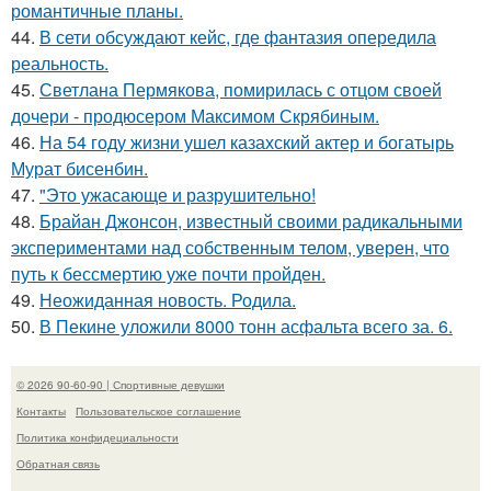
романтичные планы.
44.
В сети обсуждают кейс, где фантазия опередила
реальность.
45.
Светлана Пермякова, помирилась с отцом своей
дочери - продюсером Максимом Скрябиным.
46.
На 54 году жизни ушел казахский актер и богатырь
Мурат бисенбин.
47.
"Это ужасающе и разрушительно!
48.
Брайан Джонсон, известный своими радикальными
экспериментами над собственным телом, уверен, что
путь к бессмертию уже почти пройден.
49.
Неожиданная новость. Родила.
50.
В Пекине уложили 8000 тонн асфальта всего за. 6.
© 2026 90-60-90 | Спортивные девушки
Контакты
Пользовательское соглашение
Политика конфидециальности
Обратная связь