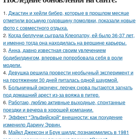
1.
Джастин и хейли бибер, которые в прошлом месяце
отметили восьмую годовщину помолвки, показали новые
фото с совместного отдыха.
2.
Когда беллуччи сыграла Клеопатру, ей было 36-37 лет,
и именно тогда она находилась на вершине карьеры.
3.
Анна, давно известная своим увлечением
бодибилдингом, впервые попробовала себя в роли
модели.
4.
Девушка решила провести необычный эксперимент и
на протяжении 30 дней питалась одной шаурмой.
5.
Больничный окончен: лерчек снова пытаются загнать
под домашний арест из-за вояжа в питер.
6.
Работаю, люблю активные выходные, спонтанные
поездки и вечера в хорошей компании.
7.
Эффект "Эльфийской" внешности: как похудение
изменило Дарину Эрвин.
8.
Майкл Джексон и Брук шилдс познакомились в 1981