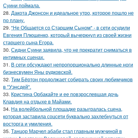
Суини поймала.
28.
Дакота Джонсон и идеальное утро, которое пошло не
по плану.
29.
"Не Общается со Старшим Сыном" - в сети осудили
Евгения Плющенко, который вычеркнул из своей жизни
старшего сына Егора.
30.
Сидни Суини заявила, что не прекратит сниматься в
интимных сценах.
31.
В сети обсуждают непропорционально длинные ноги
бизнесвумен Яны рудковской.
32.
Тим Бёртон продолжает собирать своих любимчиков
в "Уэнсдей".
33.
Кристина Орбакайте и ее повзрослевшая дочь
Клавдия на отдыхе в Майами.
34.
На волейбольной площадке разыгралась сцена,
которая заставила соцсети буквально захлебнуться от
восторга и умиления.
35.
Танцор Марчел абаби стал главным мужчиной в