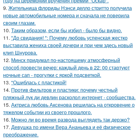
году на церемонии вручения премии "Оскар".
9.
Жительница флориды Нэнси делло стритто получила
новые автомобильные номера и сначала не поверила
своим глазам.
10.
Таким образом, если бы избил - было бы видно.
11.
"До свидания! ": Почему любовь успенская жестко
выставила жениха своей дочери и при чем здесь новый
клип Шнурова.
12.
Минск придумал по-настоящему атмосферный
способ провести вечер: каждый день в 22: 00 стартуют
ночные сап - прогулки с яркой подсветкой.
13.
"Ошиблась с пластикой!
14.
Против фильтров и пластики: почему честный
пляжный лук ди девлин расколол интернет - сообщества.
15.
Актриса любовь Аксенова решилась на откровение о
тяжелом событии из своего прошлого.
16.
Можно ли во время развода выглядеть так дерзко?
17.
Девушка по имени Вера Ананьева и её физическое
преображение.