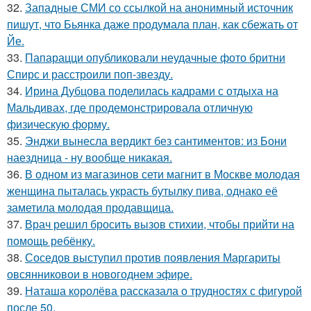
32.
Западные СМИ со ссылкой на анонимный источник
пишут, что Бьянка даже продумала план, как сбежать от
Йе.
33.
Папарацци опубликовали неудачные фото бритни
Спирс и расстроили поп-звезду.
34.
Ирина Дубцова поделилась кадрами с отдыха на
Мальдивах, где продемонстрировала отличную
физическую форму.
35.
Энджи вынесла вердикт без сантиментов: из Бони
наездница - ну вообще никакая.
36.
В одном из магазинов сети магнит в Москве молодая
женщина пыталась украсть бутылку пива, однако её
заметила молодая продавщица.
37.
Врач решил бросить вызов стихии, чтобы прийти на
помощь ребёнку.
38.
Соседов выступил против появления Маргариты
овсянниковои в новогоднем эфире.
39.
Наташа королёва рассказала о трудностях с фигурой
после 50.