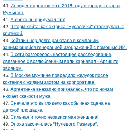
40.
Инцидент произошёл в 2018 году в городе сегарча,
Румыния.
41.
А ловко он придумал это!
42.
Шторм хейта: как актриса "Русалочки" столкнулась с
критикой.
43.
Кейтлин нер долго работала в компании,
занимающейся генерацией изображений с помощью ИИ.
44.
В сети разгорелось настоящее расследование,
связанное с возлюбленным вали карнавал - Аргишти
эвояном.
45.
В Москве мужчине повредило желудок после
коктейля с жидким азотом на корпоративе.
46.
Аргентинка внезапно призналась, что по ночам
нюхает скакости мужа.
47.
Сначала это выглядело как обычная сцена на
детской площадке.
48.
Сильная и точно независимая женщина!
49.
Эпоха закончилась "Нулевого Размера".