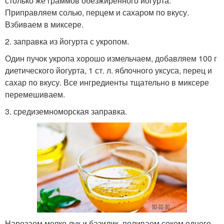
столько же граммов обезжиренного йогурта.
Приправляем солью, перцем и сахаром по вкусу.
Взбиваем в миксере.
2. заправка из йогурта с укропом.
Один пучок укропа хорошо измельчаем, добавляем 100 г
диетического йогурта, 1 ст. л. яблочного уксуса, перец и
сахар по вкусу. Все ингредиенты тщательно в миксере
перемешиваем.
3. средиземноморская заправка.
Нарезаем мелко лук и базилик, поливаем соком одного