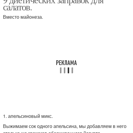
Диетические салаты
Диетический салат
салатов.
Вместо майонеза.
Заправки на основе
Заправки с лимоном
Лимонная заправка
Заправка с медом
Заправка с зеленью
Заправка с йогуртом
1. апельсиновый микс.
Выжимаем сок одного апельсина, мы добавляем в него
Заправка с базиликом
Заправка с фетой