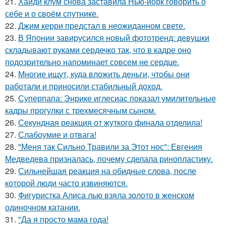
21.
Хайди клум снова заставила Нью-йорк говорить о
себе и о своём спутнике.
22.
Джим керри предстал в неожиданном свете.
23.
В Японии завирусился новый фототренд: девушки
складывают руками сердечко так, что в кадре оно
подозрительно напоминает совсем не сердце.
24.
Многие ищут, куда вложить деньги, чтобы они
работали и приносили стабильный доход.
25.
Суперпапа: Энрике иглесиас показал умилительные
кадры прогулки с трехмесячным сыном.
26.
Секундная реакция от жуткого финала отделила!
27.
Слабоумие и отвага!
28.
"Меня так Сильно Травили за Этот нос": Евгения
Медведева призналась, почему сделала ринопластику.
29.
Сильнейшая реакция на обидные слова, после
которой люди часто извиняются.
30.
Фигуристка Алиса лью взяла золото в женском
одиночном катании.
31.
"Да я просто мама года!