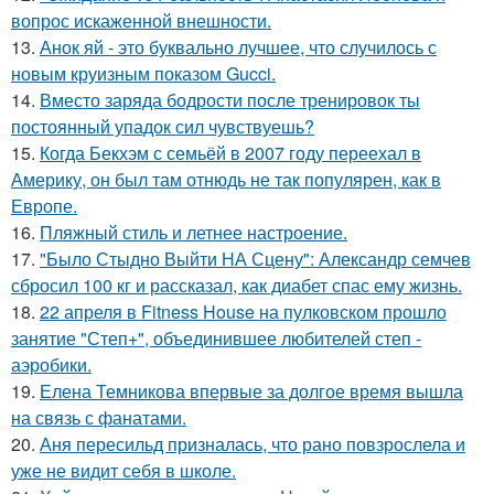
вопрос искаженной внешности.
13.
Анок яй - это буквально лучшее, что случилось с
новым круизным показом Gucci.
14.
Вместо заряда бодрости после тренировок ты
постоянный упадок сил чувствуешь?
15.
Когда Бекхэм с семьёй в 2007 году переехал в
Америку, он был там отнюдь не так популярен, как в
Европе.
16.
Пляжный стиль и летнее настроение.
17.
"Было Стыдно Выйти НА Сцену": Александр семчев
сбросил 100 кг и рассказал, как диабет спас ему жизнь.
18.
22 апреля в Fitness House на пулковском прошло
занятие "Степ+", объединившее любителей степ -
аэробики.
19.
Елена Темникова впервые за долгое время вышла
на связь с фанатами.
20.
Аня пересильд призналась, что рано повзрослела и
уже не видит себя в школе.