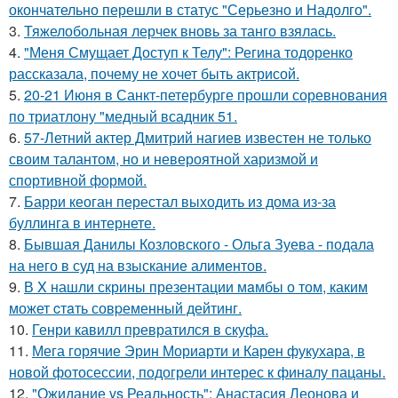
окончательно перешли в статус "Серьезно и Надолго".
3.
Тяжелобольная лерчек вновь за танго взялась.
4.
"Меня Смущает Доступ к Телу": Регина тодоренко
рассказала, почему не хочет быть актрисой.
5.
20-21 Июня в Санкт-петербурге прошли соревнования
по триатлону "медный всадник 51.
6.
57-Летний актер Дмитрий нагиев известен не только
своим талантом, но и невероятной харизмой и
спортивной формой.
7.
Барри кеоган перестал выходить из дома из-за
буллинга в интернете.
8.
Бывшая Данилы Козловского - Ольга Зуева - подала
на него в суд на взыскание алиментов.
9.
В X нашли скрины презентации мaмбы о том, каким
может cтaть совpеменный дейтинг.
10.
Генри кавилл превратился в скуфа.
11.
Мега горячие Эрин Мориарти и Карен фукухара, в
новой фотосессии, подогрели интерес к финалу пацаны.
12.
"Ожидание vs Реальность": Анастасия Леонова и