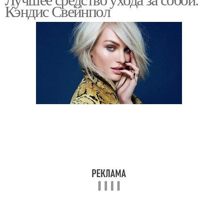
Мужской крем
Кэндис Свейнпол